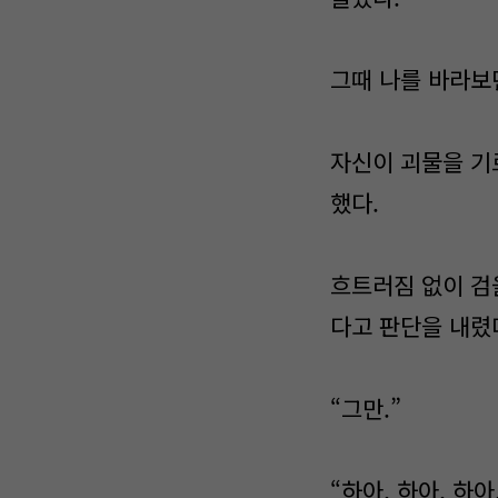
그때 나를 바라보
자신이 괴물을 기
했다.
흐트러짐 없이 검
다고 판단을 내렸
“그만.”
“하아, 하아, 하아