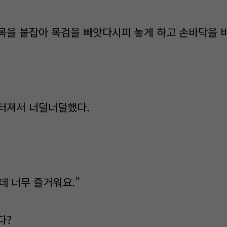
목을 붙잡아 목검을 빼앗다시피 놓게 하고 손바닥을 
터져서 너덜너덜했다.
런데 너무 즐거워요.”
다?