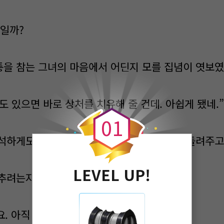
일일까?
을 참는 그녀의 마음에서 어딘지 모를 집념이 엿보였
0
 있으면 바로 상처를 치유해 줄 건데. 아쉽게 됐네.”
0
1
석하게도 해파가 저번에 가져가서 지금도 안 돌려주고
LEVEL UP!
추려는지 애환의 손을 풀고 손을 뒤로 숨겼다.
. 아직 기본을 다하기에는 멀었고.....”