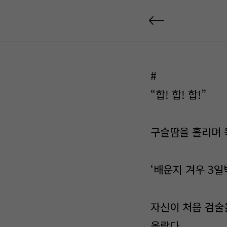
#
“합! 합! 합!”
구슬땀을 흘리며 
‘배운지 겨우 3일
자신이 처음 검술
올랐다.