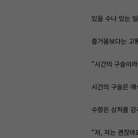
있을 수나 있는 
즐거움보다는 고통
“시간의 구슬이라도
시간의 구슬은 애
수향은 상처를 감
“저, 저는 괜찮아요