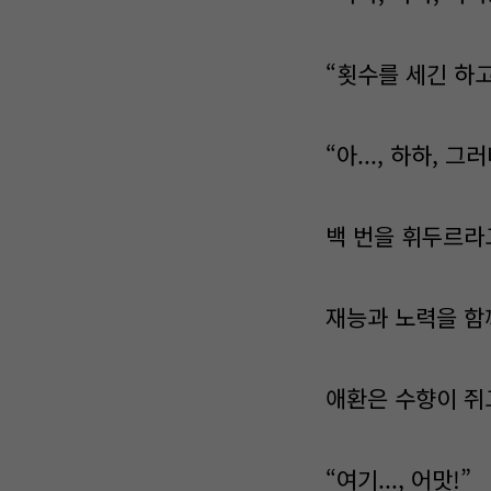
“횟수를 세긴 하고
“아..., 하하, 그
백 번을 휘두르라
재능과 노력을 함
애환은 수향이 쥐
“여기..., 어맛!”