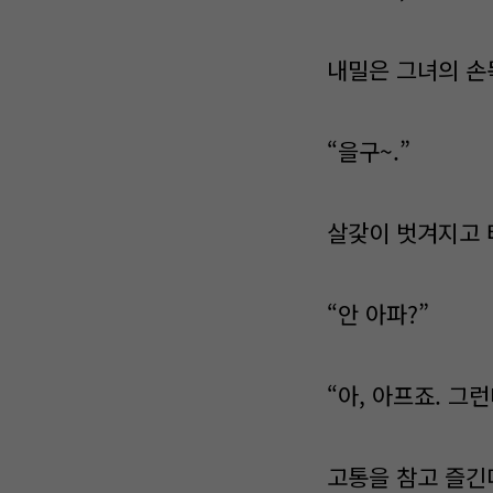
내밀은 그녀의 손
“을구~.”
살갗이 벗겨지고 
“안 아파?”
“아, 아프죠. 그
고통을 참고 즐긴