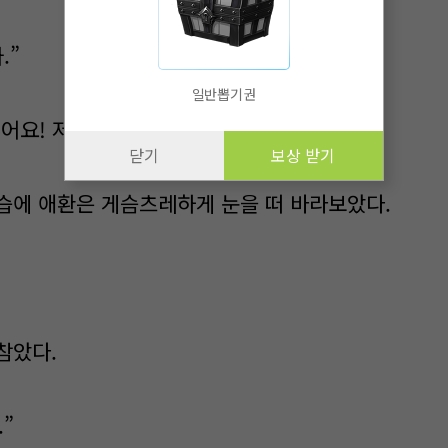
.”
일반뽑기권
싫어요! 저는 더 하고 싶단 말이에요.”
닫기
보상 받기
습에 애환은 게슴츠레하게 눈을 떠 바라보았다.
참았다.
”