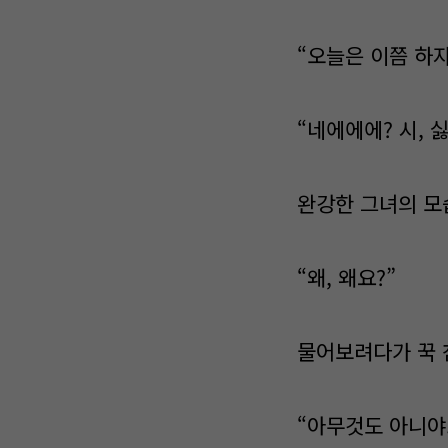
“오늘은 이쯤 하자
“네에에에? 시, 
완강한 그녀의 모
“왜, 왜요?”
물어보려다가 꾹 
“아무것도 아니야.