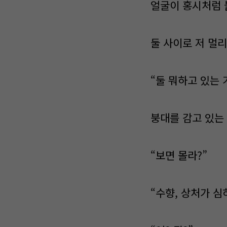
얼굴이 홍시처럼 
둘 사이로 저 멀리
“둘 뭐하고 있는 
붕대를 감고 있는
“보면 몰라?”
“수향, 상처가 심