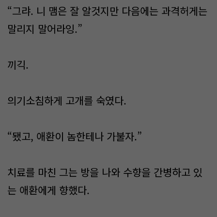
“그랴. 니 맴은 잘 알것지만 다음에는 과격허게는
말리지 말어라잉.”
끼긱.
의기소침하게 고개를 숙였다.
“됐고, 애환이 놈한테나 가불자.”
치료를 마친 그는 방을 나와 수향을 간병하고 있
는 애환에게 향했다.