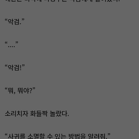
“악검.”
“....”
“악검!”
“뭐, 뭐야?”
소리치자 화들짝 놀랐다.
“사귀를 소멸할 수 있는 방법을 알려줘.”