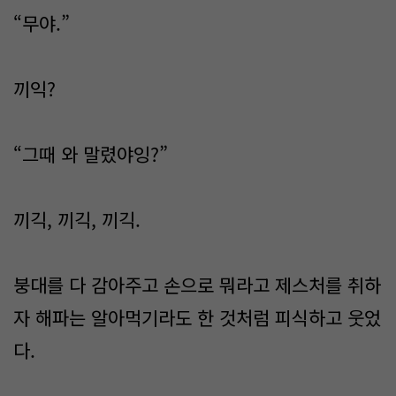
“무야.”
끼익?
“그때 와 말렸야잉?”
끼긱, 끼긱, 끼긱.
붕대를 다 감아주고 손으로 뭐라고 제스처를 취하
자 해파는 알아먹기라도 한 것처럼 피식하고 웃었
다.