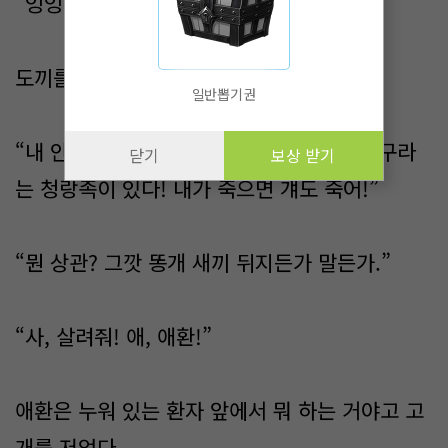
“잉잉, 조금만 있어야. 금방 끝나닌께!”
도끼를 들어 올렸다.
일반뽑기권
“내 안에 아직 누가 있는지 모르나 본데! 복구라
닫기
보상 받기
는 청랑족이 있다! 내가 죽으면 걔도 죽어!”
“뭔 상관? 그깟 똥개 새끼 뒤지든가 말든가.”
“사, 살려줘! 애, 애환!”
애환은 누워 있는 환자 앞에서 뭐 하는 거야고 고
개를 저었다.