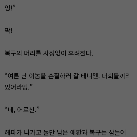
잉!”
팍!
복구의 머리를 사정없이 후려쳤다.
“여튼 난 이놈을 손질하러 갈 테니껜. 너희들끼리
있어라잉.”
“네, 어르신.”
해파가 나가고 둘만 남은 애환과 복구는 잠들어