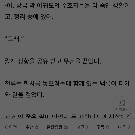
-어. 방금 막 아귀도의 수호자들을 다 죽인 상황이
고, 정리 중에 있어.
“그래.”
짧게 상황을 공유 받고 무전을 끊었다.
천류는 한시름 놓으려는데 함께 있는 백록이 다가
와 말을 걸었다.
한컷보기
과거 안 좋은 일이 있었던 두 사람이지만 천상을
지키는 마음으로 뭉쳤고, 무엇보다 예전의 일은
이전
추천
출판응원
댓글
0
구독
다음
홈에
미노벨 웹
추가하기
미노벨 앱
설치하기