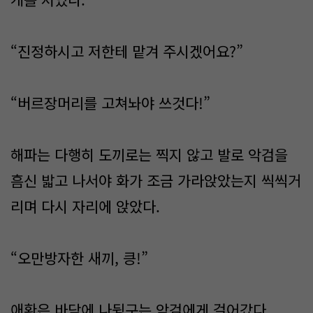
“진정하시고 저한테 맡겨 주시겠어요?”
“버르장머리를 고쳐놔야 쓰것다!”
해파는 다행히 도끼로는 찍지 않고 발로 악검을
흠신 밟고 나서야 화가 조금 가라앉았는지 씩씩거
리며 다시 자리에 앉았다.
“오만방자한 새끼, 킁!”
애환은 바닥에 나뒹구는 악검에게 걸어갔다.