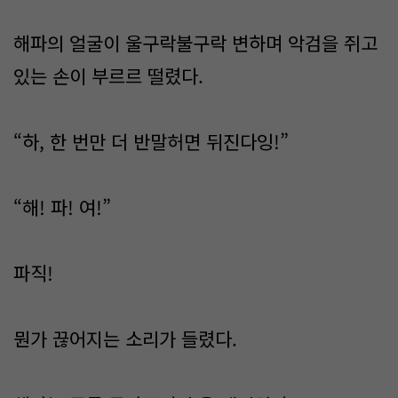
해파의 얼굴이 울구락불구락 변하며 악검을 쥐고
있는 손이 부르르 떨렸다.
“하, 한 번만 더 반말허면 뒤진다잉!”
“해! 파! 여!”
파직!
뭔가 끊어지는 소리가 들렸다.