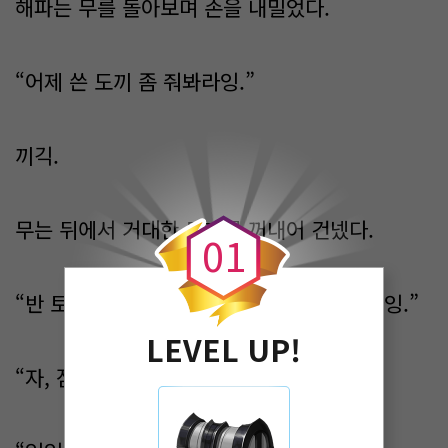
해파는 무를 돌아보며 손을 내밀었다.
“어제 쓴 도끼 좀 줘봐라잉.”
끼긱.
0
무는 뒤에서 거대한 도끼를 꺼내어 건넸다.
0
1
“반 토막 내서 불왕한테 확 던져줘야 쓰것다잉.”
LEVEL UP!
“자, 잠깐!”