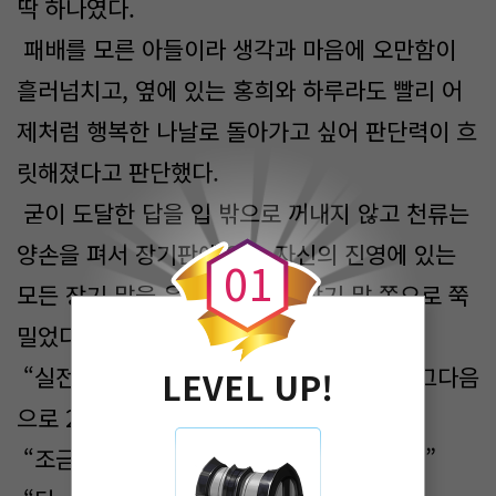
딱 하나였다.
패배를 모른 아들이라 생각과 마음에 오만함이
흘러넘치고, 옆에 있는 홍희와 하루라도 빨리 어
제처럼 행복한 나날로 돌아가고 싶어 판단력이 흐
릿해졌다고 판단했다.
0
굳이 도달한 답을 입 밖으로 꺼내지 않고 천류는
양손을 펴서 장기판에 있는 자신의 진영에 있는
0
1
모든 장기 말을 은류에게 있는 장기 말 쪽으로 쭉
밀었다.
“실전에 특화된 10만을 선발대로 보내고, 그다음
LEVEL UP!
으로 20만을 보내주마.”
“조금 부족하지만 최대한 빨리 보내주세요.”