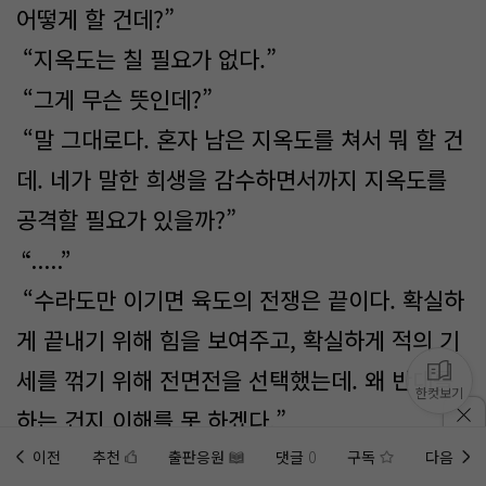
어떻게 할 건데?”
“지옥도는 칠 필요가 없다.”
“그게 무슨 뜻인데?”
“말 그대로다. 혼자 남은 지옥도를 쳐서 뭐 할 건
데. 네가 말한 희생을 감수하면서까지 지옥도를
공격할 필요가 있을까?”
“.....”
“수라도만 이기면 육도의 전쟁은 끝이다. 확실하
게 끝내기 위해 힘을 보여주고, 확실하게 적의 기
세를 꺾기 위해 전면전을 선택했는데. 왜 반대를
한컷보기
하는 건지 이해를 못 하겠다.”
은류의 말을 듣고 생각을 해보니 ‘지옥도’를 굳이
이전
추천
출판응원
댓글
0
구독
다음
홈에
미노벨 웹
추가하기
미노벨 앱
설치하기