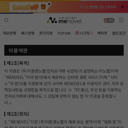
서*님 일반뽑기권 2개 획득
서*님 일반뽑기권 2개 획득
비*님 무료쿠폰 3개 획득
비*님 무료쿠폰 3개 획득
천***님 배지뽑기권 3개 획득
천***님 배지뽑기권 3개 획득
자유연재
패스연재
프리미엄
TOP100
시크릿
캐릭챗
열린공간
메**님
메**님
체험권 3일 획득
체험권 3일 획득
노벨패스
노벨패스
이용약관
주*님 배지뽑기권 1개 획득
주*님 배지뽑기권 1개 획득
제1조(목적)
주**님 일반뽑기권 2개 획득
주**님 일반뽑기권 2개 획득
이 약관은 (주)미툰앤노벨(전자상거래 사업자)가 운영하는 미노벨(이하
베**님
베**님
체험권 1일 획득
체험권 1일 획득
노벨패스
노벨패스
“MENOVEL”이라 한다)에서 제공하는 인터넷 관련 서비스(이하 “서비
스”라 한다)를 이용함에 있어 사이버 MENOVEL과 이용자의 권리․의무 및
레*님 무료쿠폰 4개 획득
레*님 무료쿠폰 4개 획득
책임사항을 규정함을 목적으로 합니다. ※「PC통신, 무선 등을 이용하는
전자상거래에 대해서도 그 성질에 반하지 않는 한 이 약관을 준용합니
갈***님 후원10코인 획득
갈***님 후원10코인 획득
다.」
인*님 레어뽑기권 1개 획득
인*님 레어뽑기권 1개 획득
제2조(정의)
1. “MENOVEL”이란 (주)미툰앤노벨가 재화 또는 용역(이하 “재화 등”이