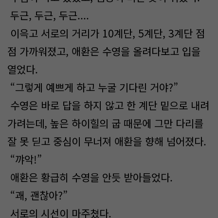
두근, 두근, 두근....
이윽고 서로의 거리가 10계단, 5계단, 3계단 점
점 가까워졌고, 애환은 수영을 올려다보고 입을
열었다.
“그렇게 예쁘게 하고 누굴 기다린 거야?”
수영은 바로 답을 하지 않고 한 계단 밑으로 내려
가려는데, 높은 하이힐의 굽 때문에 그만 다리를
잘 못 딛고 중심이 무너져 애환을 향해 넘어졌다.
“꺄악!”
애환은 황급히 수영을 안듯 받아들었다.
“괘, 괜찮아?”
서로의 시선이 마주쳤다.