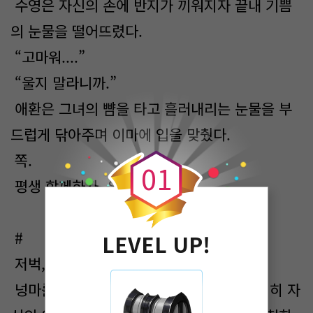
수영은 자신의 손에 반지가 끼워지자 끝내 기쁨
의 눈물을 떨어뜨렸다.
“고마워....”
“울지 말라니까.”
애환은 그녀의 뺨을 타고 흘러내리는 눈물을 부
0
드럽게 닦아주며 이마에 입을 맞췄다.
쪽.
0
1
평생 함께하자, 우리.
#
LEVEL UP!
저벅, 저벅, 저벅...
넝마를 머리까지 걸쳐 앞만 볼 수 있게 완전히 자