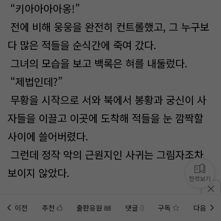
“키아아아아옹!”
전에 비해 웅웅을 완전히 컨트롤했고, 그 누구보
다 많은 적들을 순식간에 죽여 갔다.
그녀의 모습을 보고 백록은 혀를 내둘렀다.
“제법인데?”
무황을 시작으로 서와 북에서 봉황과 궁신이 사
자들을 이끌고 이곳에 도착해 적들을 눈 깜짝할
사이에 쓸어버렸다.
그런데 정작 악의 근원지인 사귀는 그림자조차
보이지 않았다.
한컷보기
이전
추천
출판응원
댓글
0
구독
다음
홈에
미노벨 웹
추가하기
미노벨 앱
설치하기
다음화 보기