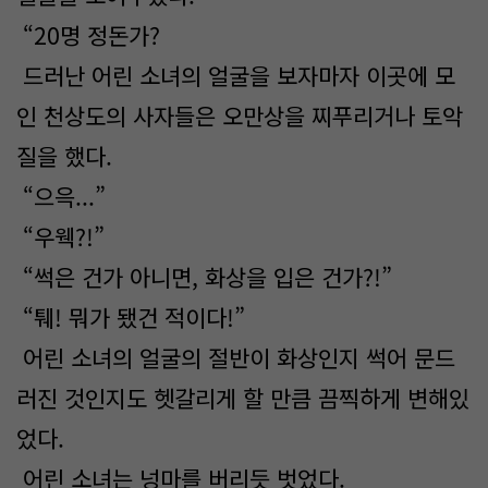
“20명 정돈가?
드러난 어린 소녀의 얼굴을 보자마자 이곳에 모
인 천상도의 사자들은 오만상을 찌푸리거나 토악
질을 했다.
“으윽...”
“우웩?!”
“썩은 건가 아니면, 화상을 입은 건가?!”
“퉤! 뭐가 됐건 적이다!”
어린 소녀의 얼굴의 절반이 화상인지 썩어 문드
러진 것인지도 헷갈리게 할 만큼 끔찍하게 변해있
었다.
어린 소녀는 넝마를 버리듯 벗었다.