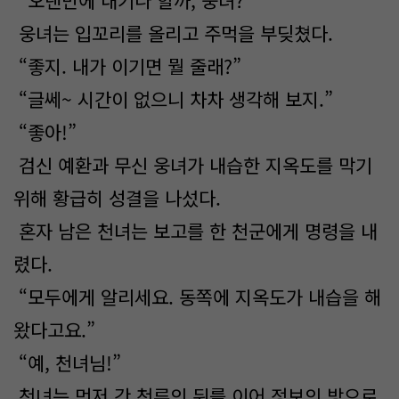
“오랜만에 내기나 할까, 웅녀?”
웅녀는 입꼬리를 올리고 주먹을 부딪쳤다.
“좋지. 내가 이기면 뭘 줄래?”
“글쎄~ 시간이 없으니 차차 생각해 보지.”
“좋아!”
검신 예환과 무신 웅녀가 내습한 지옥도를 막기
위해 황급히 성결을 나섰다.
혼자 남은 천녀는 보고를 한 천군에게 명령을 내
렸다.
“모두에게 알리세요. 동쪽에 지옥도가 내습을 해
왔다고요.”
“예, 천녀님!”
천녀는 먼저 간 천류의 뒤를 이어 정보의 방으로