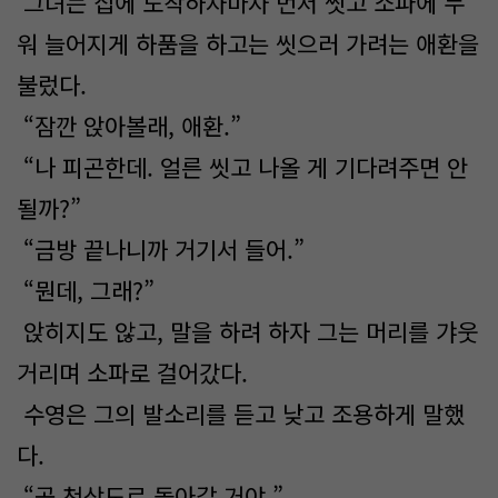
그녀는 집에 도착하자마자 먼저 씻고 소파에 누
워 늘어지게 하품을 하고는 씻으러 가려는 애환을
불렀다.
“잠깐 앉아볼래, 애환.”
“나 피곤한데. 얼른 씻고 나올 게 기다려주면 안
될까?”
“금방 끝나니까 거기서 들어.”
“뭔데, 그래?”
앉히지도 않고, 말을 하려 하자 그는 머리를 갸웃
거리며 소파로 걸어갔다.
수영은 그의 발소리를 듣고 낮고 조용하게 말했
다.
“곧 천상도로 돌아갈 거야.”