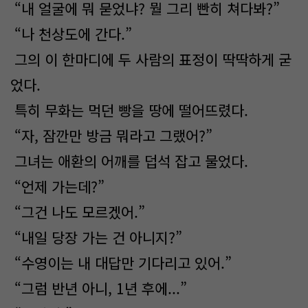
“내 얼굴에 뭐 묻었냐? 뭘 그리 빤히 쳐다봐?”
“나 천상도에 간다.”
그의 이 한마디에 두 사람의 표정이 딱딱하게 굳
었다.
특히 무화는 먹던 빵을 땅에 떨어뜨렸다.
“자, 잠깐만 방금 뭐라고 그랬어?”
그녀는 애환의 어깨를 덥석 잡고 물었다.
“언제 가는데?”
“그건 나도 모르겠어.”
“내일 당장 가는 건 아니지?”
“수영이는 내 대답만 기다리고 있어.”
“그럼 반년 아니, 1년 후에...”