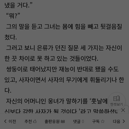
냈을 거다.”
“뭐?”
그의 말을 듣고 그녀는 몸에 힘을 빼고 뒷걸음질
쳤다.
그러고 보니 은류가 던진 질문 세 가지는 자신이
한 끗 차이로 못 하고 있는 것들이었다.
쌍둥이로 태어났지만 재능이 반대로 됐을 수도
있고, 사자이면서 사자의 무기에게 휘둘리기나 한
다.
자신의 어머니인 웅녀가 말하기를 ‘훗날에는 자
한컷보기
신보다 강한 사자가 될 것이다.’라고 말씀하셨다.
이전
추천
출판응원
댓글
0
구독
다음
홈에
미노벨 웹
추가하기
미노벨 앱
설치하기