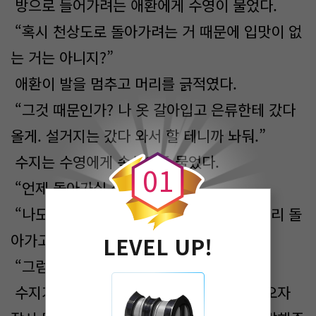
방으로 들어가려는 애환에게 수영이 물었다.
“혹시 천상도로 돌아가려는 거 때문에 입맛이 없
는 거는 아니지?”
애환이 발을 멈추고 머리를 긁적였다.
“그것 때문인가? 나 옷 갈아입고 은류한테 갔다
0
올게. 설거지는 갔다 와서 할 테니까 놔둬.”
수지는 수영에게 속삭이듯 물었다.
0
1
“언제 돌아가실 생각이세요?”
“나도 의문이야. 천녀님을 봐서라도 하루빨리 돌
아가고 싶은데. 애환이 저러니.”
LEVEL UP!
“그럼 이날은 어때요?”
수지가 말을 꺼내려는데 애환이 방에서 나오자