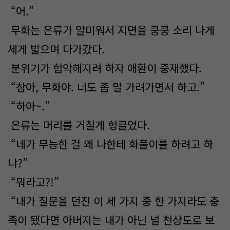
“어.”
무화는 은류가 얄미워서 지면을 쿵쿵 소리 나게
세게 밟으며 다가갔다.
분위기가 험악해지려 하자 애환이 중재했다.
“참아, 무화야. 너도 좀 말 가려가면서 하고.”
“하아~.”
은류는 머리를 거칠게 헝클었다.
“네가 무능한 걸 왜 나한테 화풀이를 하려고 하
냐?”
“뭐라고?!”
“내가 질문을 던진 이 세 가지 중 한 가지라도 충
족이 됐다면 아버지는 내가 아닌 널 천상도로 보