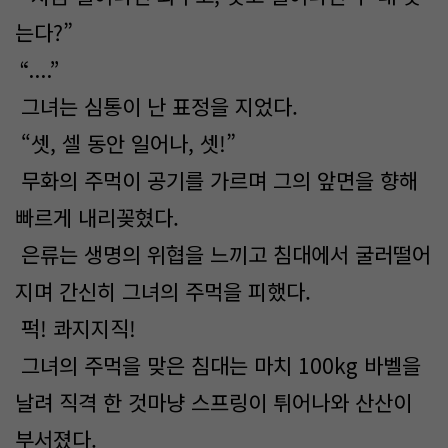
는다?”
“....”
그녀는 심통이 난 표정을 지었다.
“셋, 셀 동안 일어나, 셋!”
무화의 주먹이 공기를 가르며 그의 앞면을 향해
빠르게 내리꽂혔다.
은류는 생명의 위협을 느끼고 침대에서 굴러떨어
지며 간신히 그녀의 주먹을 피했다.
퍽! 콰지지직!
그녀의 주먹을 맞은 침대는 마치 100kg 바벨을
날려 직격 한 것마냥 스프링이 튀어나와 산산이
부서졌다.