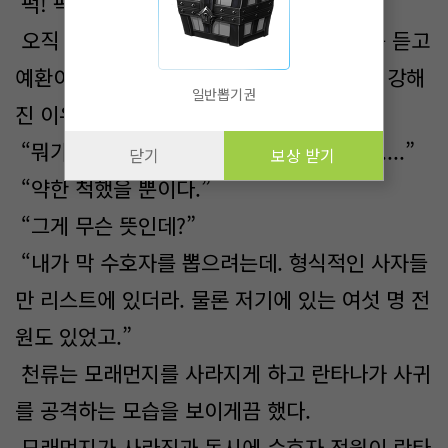
퍽! 팍! 퍽! 퍽!
오직 살을 치는 소리만 들려왔고, 이 소리를 듣고
예환이 천류에게 다가가 갑자기 수호자들이 강해
일반뽑기권
진 이유에 대해서 자세하게 물었다.
“뭐가 어떻게 된 거야? 너 수호자들은 전부....”
닫기
보상 받기
“약한 척했을 뿐이다.”
“그게 무슨 뜻인데?”
“내가 막 수호자를 뽑으려는데. 형식적인 사자들
만 리스트에 있더라. 물론 저기에 있는 여섯 명 전
원도 있었고.”
천류는 모래먼지를 사라지게 하고 란타나가 사귀
를 공격하는 모습을 보이게끔 했다.
모래먼지가 사라짐과 동시에 수호자 전원이 란타