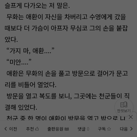
슬프게 다가오는 저 말은.
무화는 애환이 자신을 차버리고 수영에게 갔을
때보다 더 가슴이 아프자 무심코 그의 손을 붙잡
았다.
“가지 마, 애환....”
“미안....”
애환은 무화의 손을 풀고 방문으로 걸어가 문고
리를 비틀어 열었다.
방문을 열고 복도를 보니, 그곳에는 천군들이 직
결해 있었다.
한컷보기
천군 중 한 명이 애환이 방문을 열고 밖으로 나오
는 모습을 보고, 그에게 걸어와 고개를 숙이며 인
이전
추천
출판응원
댓글
0
구독
다음
홈에
미노벨 웹
추가하기
미노벨 앱
설치하기