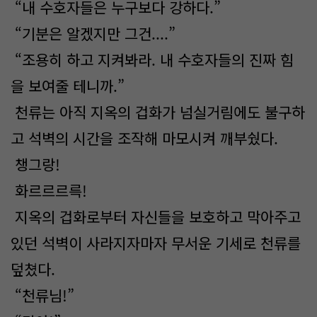
“내 수호자들은 누구보다 강하다.”
“기분은 알겠지만 그건....”
“조용히 하고 지켜봐라. 내 수호자들의 진짜 힘
을 보여줄 테니까.”
천류는 아직 지옥의 겁화가 넘실거림에도 불구하
고 석벽의 시간을 조작해 마모시켜 깨부쉈다.
챙그랑!
화르르르륵!
지옥의 겁화로부터 자신들을 보호하고 막아주고
있던 석벽이 사라지자마자 무서운 기세로 천류를
덮쳤다.
“천류님!”