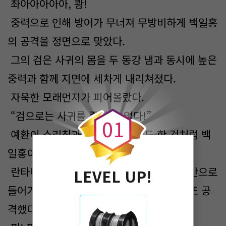
촤아아아아아, 쾅!
중력으로 인해 방어가 무너져 무방비하게 백일홍
의 공격을 정면으로 맞았다.
그의 검은 사귀의 몸을 두 동강 냄과 동시에 높은
중력과 함께 지면에 세차게 내리쳐졌다.
0
자욱한 모래먼지가 피어올랐다.
“검으로는 사귀를 죽일 수 없다!”
0
1
예환이 소리침과 동시에 알기라도 한 것처럼 백
일홍이 뒤로 물러났다.
란타나가 지면을 박차고 나아가 모래먼지 안으로
LEVEL UP!
들어가 사귀가 재생할 틈도 없이 공격하고 또 공
격했다.