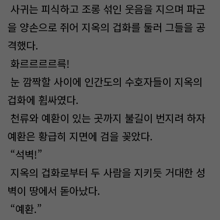
사귀는 피식하고 조롱 섞인 웃음을 지으며 파군
을 양손으로 쥐어 지옥의 겁화를 둘러 그들을 공
격했다.
화르르르르륵!
눈 깜짝할 사이에 인간도의 수호자들이 지옥의
겁화에 휩싸였다.
천류와 예환이 있는 곳까지 불길이 번지려 하자
예환은 황급히 지면에 검을 꽂았다.
“석벽!”
지옥의 겁화로부터 두 사람을 지키듯 거대한 성
벽이 땅에서 돋아났다.
“예환.”