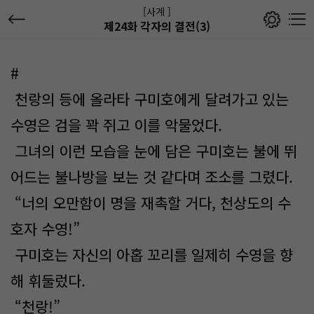
[사계 ]
제24화 각자의 결전(3)
#
천랑의 등에 올라타 구미호에게 달려가고 있는
수영은 검을 꽉 쥐고 이를 악물었다.
그녀의 이런 모습을 눈에 담은 구미호는 불에 뛰
어드는 불나방을 보는 것 같다며 조소를 그렸다.
“너의 오만함이 명을 재촉할 거다, 천상도의 수
호자 수영!”
구미호는 자신의 아홉 꼬리를 일제히 수영을 향
해 휘둘렀다.
“천랑!”