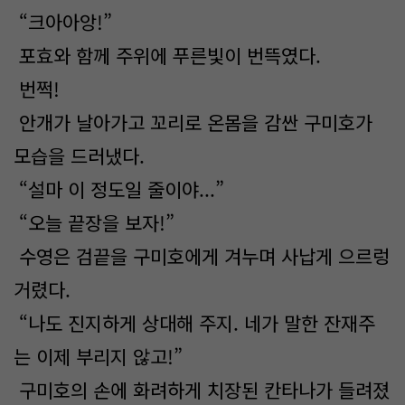
“크아아앙!”
포효와 함께 주위에 푸른빛이 번뜩였다.
번쩍!
안개가 날아가고 꼬리로 온몸을 감싼 구미호가
모습을 드러냈다.
“설마 이 정도일 줄이야...”
“오늘 끝장을 보자!”
수영은 검끝을 구미호에게 겨누며 사납게 으르렁
거렸다.
“나도 진지하게 상대해 주지. 네가 말한 잔재주
는 이제 부리지 않고!”
구미호의 손에 화려하게 치장된 칸타나가 들려졌