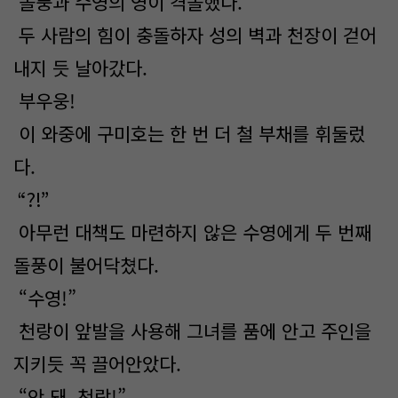
돌풍과 수영의 영이 격돌했다.
두 사람의 힘이 충돌하자 성의 벽과 천장이 걷어
내지 듯 날아갔다.
부우웅!
이 와중에 구미호는 한 번 더 철 부채를 휘둘렀
다.
“?!”
아무런 대책도 마련하지 않은 수영에게 두 번째
돌풍이 불어닥쳤다.
“수영!”
천랑이 앞발을 사용해 그녀를 품에 안고 주인을
지키듯 꼭 끌어안았다.
“안 돼, 천랑!”