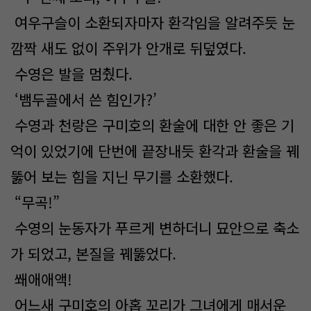
여우구슬이 소환되자마자 환각임을 알려주듯 눈
깜짝 새도 없이 주위가 안개로 뒤덮였다.
수영은 발을 멈췄다.
‘뱀두골에서 쓴 힘인가?’
수영과 천랑은 구미호의 환술에 대한 안 좋은 기
억이 있었기에 단번에 끝장내듯 환각과 환술을 꿰
뚫어 보는 힘을 지닌 무기를 소환했다.
“무곡!”
수영의 눈동자가 푸르게 변하더니 묘안으로 축소
가 되었고, 본질을 꿰뚫었다.
쐐애애액!
어느새 구미호의 아홉 꼬리가 그녀에게 매서운