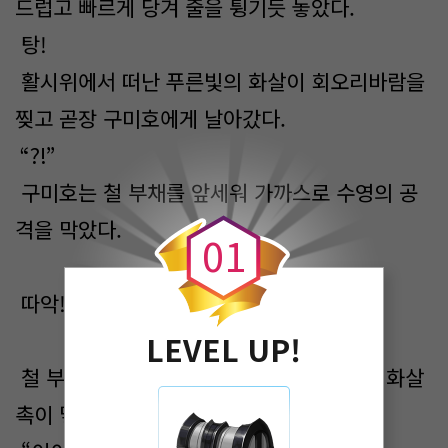
드럽고 빠르게 당겨 줄을 튕기듯 놓았다.
탕!
활시위에서 떠난 푸른빛의 화살이 회오리바람을
찢고 곧장 구미호에게 날아갔다.
“?!”
0
구미호는 철 부채를 앞세워 가까스로 수영의 공
격을 막았다.
0
1
따악!
LEVEL UP!
철 부채를 꿰뚫고 구미호의 미간 바로 앞에 화살
촉이 닿을 듯 말 듯 한 거리에서 멈췄다.