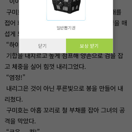
“이이익!”
구미호는 화살촉을 뚫어지게 보다가 철 부채를
접어 화살을 소멸시켜버리고, 달려오는 수영을 매
일반뽑기권
섭게 노려보았다.
“하아아압!”
닫기
보상 받기
기합을 내지르고 높게 점프해 양손으로 검을 잡
고 체중을 실어 힘껏 내리그었다.
“염정!”
내리그은 것이 아닌 푸른빛으로 봉을 만들어 내
리쳤다.
구미호는 아홉 꼬리로 철 부채를 잡아 그녀의 공
격을 막았다.
“크윽..., 컥!”