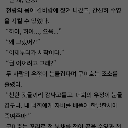
천랑의 몸이 칼바람에 찢겨 나갔고, 간신히 수영
을 지킬 수 있었다.
“하아, 하아..., 으윽...”
“왜 그랬어?!”
“이제부터가 시작이다.”
“뭘 어쩌려고 그래?”
두 사람의 우정이 눈물겹다며 구미호는 조소를
흘렸다.
“천한 것들끼리 감싸고돌고, 너희의 우정이 눈물
겹구나. 내 너희에게 자비를 베풀어 한날한시에
죽여주마!”
구미호는 꼬리로 철 부채를 접어 끝을 수영과 천