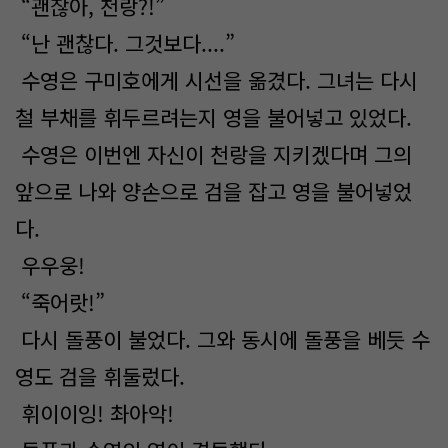
“괜찮아, 천랑?!”
“난 괜찮다. 그것보다....”
수영은 구미호에게 시선을 옮겼다. 그녀는 다시
철 부채를 휘두르려는지 영을 불어넣고 있었다.
수영은 이번엔 자신이 천랑을 지키겠다며 그의
앞으로 나와 양손으로 검을 잡고 영을 불어넣었
다.
우우웅!
“죽어랏!”
다시 돌풍이 불었다. 그와 동시에 돌풍을 베듯 수
영도 검을 휘둘렀다.
휘이이잉! 촤아악!