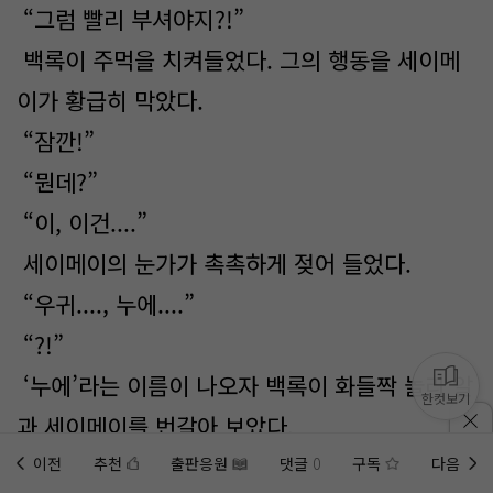
“그럼 빨리 부셔야지?!”
백록이 주먹을 치켜들었다. 그의 행동을 세이메
이가 황급히 막았다.
“잠깐!”
“뭔데?”
“이, 이건....”
세이메이의 눈가가 촉촉하게 젖어 들었다.
“우귀...., 누에....”
“?!”
‘누에’라는 이름이 나오자 백록이 화들짝 놀라 알
한컷보기
과 세이메이를 번갈아 보았다.
세이메이는 조심스럽게 알을 집어 들었다. 그의
이전
추천
출판응원
댓글
0
구독
다음
홈에
미노벨 웹
추가하기
미노벨 앱
설치하기