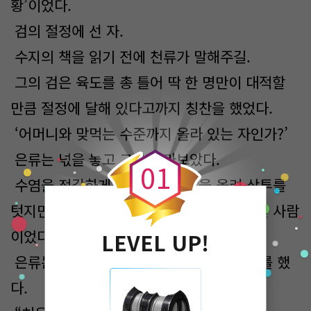
황’이었다.
검의 절정에 선 자.
수지의 책을 읽기 전에 천류가 말해주길.
그의 검은 육도를 총 틀어 딱 한 명만이 대적할
만큼 절정에 달해 있다고까지 칭찬을 했었다.
0
‘어머니와 맞먹는 수준까지 올라 있는 자인가?’
은류는 넋을 놓고 그를 바라보았다.
0
1
수염을 정갈하게 기르고 머리칼을 올려 상투를
텃지만 어느 무협지에서나 나올 것처럼 생긴 사람
이었다.
LEVEL UP!
은류는 바로 앞까지 다가온 검황에게 인사를 했
다.