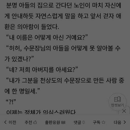
분명 아들의 집으로 간다던 노인이 마치 자신에
게 안내하듯 자연스럽게 말을 하고 앞서 걷자 애
환은 의아함이 들었다.
“내 이름은 어떻게 아신 거예요?”
“허허, 수문장님의 아들을 어떻게 못 알아볼 수
가 있겠나?”
“네? 저희 아버지를 아세요?”
“내가 그분을 천상도의 수문장으로 만든 사람 중
에 한 명일세.”
“?!”
한컷보기
이제는 정체가 의심스러웠다.
노인의 말을 듣고 있으면 계속 궁금한 것이 쌓였
이전
추천
출판응원
댓글
0
구독
다음
홈에
미노벨 웹
추가하기
미노벨 앱
설치하기