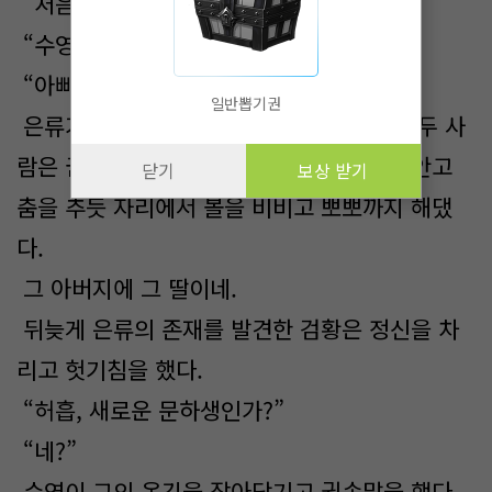
“처음 뵙겠...”
“수영아!”
“아빠!”
일반뽑기권
은류가 인사하는 것을 신경조차 쓰지 않고 두 사
람은 권위에 안 맞게 부녀상봉을 하듯 얼싸안고
닫기
보상 받기
춤을 추듯 자리에서 볼을 비비고 뽀뽀까지 해댔
다.
그 아버지에 그 딸이네.
뒤늦게 은류의 존재를 발견한 검황은 정신을 차
리고 헛기침을 했다.
“허흡, 새로운 문하생인가?”
“네?”
수영이 그의 옷깃을 잡아당기고 귓속말을 했다.