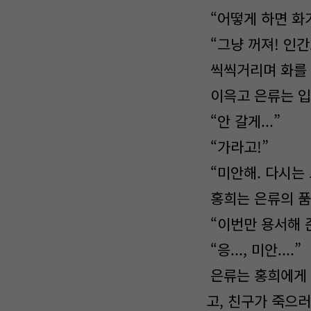
“어떻게 하면 화
“그냥 꺼져! 인
씩씩거리며 화를 
이윽고 은류는 입
“안 갈게...”
“가라고!”
“미안해. 다시는 
홍희는 은류의 품
“이번만 용서해 준
“응..., 미안....”
은류는 홍희에게 
고, 친구가 죽으