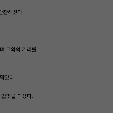
잔잔해졌다.
기며 그와의 거리를
막았다.
 입맛을 다셨다.