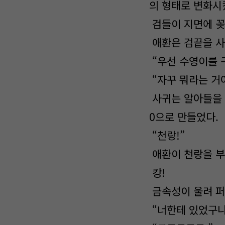
의 형태로 변화시
검들이 지면에 꽂
애환은 검끝을 사
“우선 수영이를 
“자꾸 뭐라는 거야
사귀는 알아들을 
0으로 만들었다.
“천랑!”
애환이 천랑을 부
캉!
금속성이 울려 퍼
“너한테 있었구나