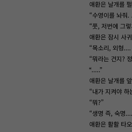
애환은 날개를 펄
“수영이를 놔줘.
“풋, 저번에 그렇
애환은 잠시 사귀
“목소리, 외형...
“뭐라는 건지? 
“.....”
애환은 날개를 앞
“내가 지켜야 하는 
“뭐?”
“생명 즉, 숙명...
애환은 활활 타오