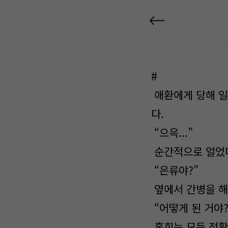
#
애환에게 당해 일
다.
“으윽...”
순간적으로 얼었다
“은류야?”
옆에서 간병을 해
“어떻게 된 거야?
홍희는 모든 정황