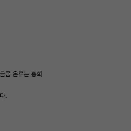
지금쯤 은류는 홍희
다.