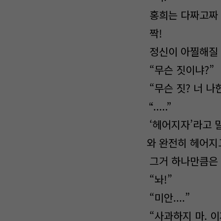
홍희는 다짜고짜 
짝!
정신이 아찔해질 
“무슨 짓이냐?”
“무슨 짓? 너 나
“.....”
‘헤어지자’라고 
와 완전히 헤어지
그거 하나만큼은 
“놔!”
“미안....”
“사과하지 마. 