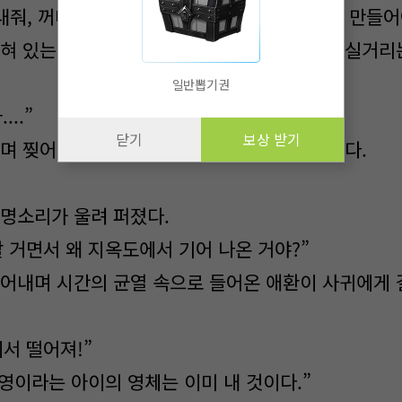
줘, 꺼내 달란 말이다! 난 인간도를 지옥도로 만들어
혀 있는 사귀는 미쳐 날뛰듯 지옥의 겁화가 넘실거리
일반뽑기권
...”
닫기
보상 받기
며 찢어 줄일 기세로 허공에 검을 마구 휘둘렀다.
명소리가 울려 퍼졌다.
 거면서 왜 지옥도에서 기어 나온 거야?”
어내며 시간의 균열 속으로 들어온 애환이 사귀에게
서 떨어져!”
영이라는 아이의 영체는 이미 내 것이다.”