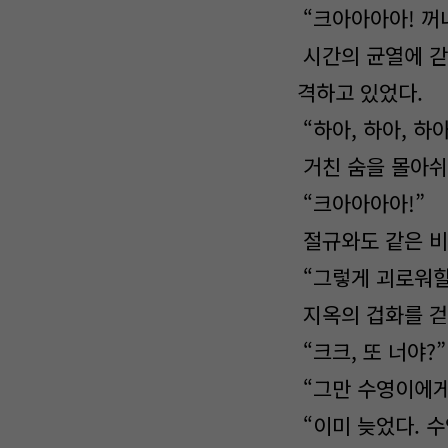
“크아아아아! 꺼내
시간의 균열에 갇
격하고 있었다.
“하아, 하아, 하아.
거친 숨을 몰아쉬
“크아아아아!”
절규와도 같은 비
“그렇게 괴로워할
지옥의 겁화를 걷
“크크, 또 너야?”
“그만 수영이에게
“이미 늦었다. 수