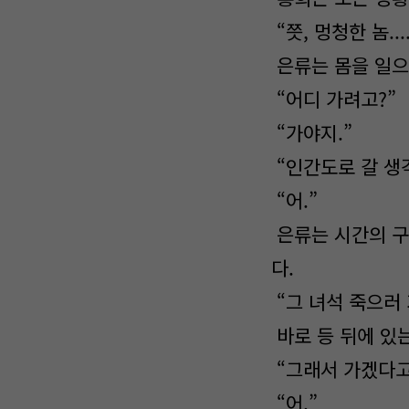
“쯧, 멍청한 놈...
은류는 몸을 일으
“어디 가려고?”
“가야지.”
“인간도로 갈 생
“어.”
은류는 시간의 구
다.
“그 녀석 죽으러 
바로 등 뒤에 있
“그래서 가겠다고
“어.”