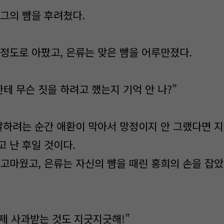
그의 뺨을 후려쳤다.
정도로 아팠고, 은류는 맞은 뺨을 어루만졌다.
한테 무슨 짓을 하려고 했는지 기억 안 나?”
말하려는 순간 애환이 막아서 망정이지 안 그랬다면 
고 난 후일 것이다.
고마웠고, 은류는 자신의 뺨을 때린 홍희의 손을 잡았
이제 사과받는 것도 지긋지긋해!”