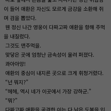
이 들어 애환은 자신도 모르게 금강을 소환해 쥐
며 검을 뽑았다.
웬 정신 나간 영웅이 다짜고짜 애환을 향해 주먹
을 내질렀다.
그것도 맨주먹을.
맞닿은 곳에 엄청난 금속성이 울려 퍼졌다.
콰아아앙!
애환의 중심이 내지른 곳으로 크게 휘청거렸다.
“넌 뭐지?”
“헤헤, 역시 네가 이곳에서 가장 강하군.”
“뭐?”
다짜고짜 애환을 공격한 이는 다 낡은 도복을 입