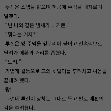
투신은 스탭을 밟으며 허공에 주먹을 내지르며
말했다.
“넌 나와 같은 냄새가 나거든.”
“뭐라는 거지?”
투신은 양 주먹을 옆구리에 붙이고 전속력으로
달려가 애환과 거리를 좁혔다.
“느려.”
가볍게 칼등으로 그의 뒷덜미를 후려치고 싸움을
끝내려 했다.
쾅!
그런데 투신이 상체는 그대로 두고 발로 애환의
검을 후려쳤다.