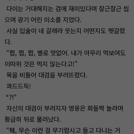
다이는 거대해지는 검에 재미있다며 잘근잘근 씹
으며 광기 어린 미소를 지었다.
사실 입술이 네 갈래라 웃는지 어떤지도 헷갈렸
다.
“쩝, 쩝, 쩝, 별로 맛없어. 내가 아무리 먹보여도
이따위 것은 먹지 않는다고!”
목을 비틀어 대검을 부러뜨렸다.
콰드드득!
“?!”
자신의 대검이 부러지자 영웅은 화들짝 놀라며
황급히 뒤로 물러났다.
“퉤, 무슨 이런 걸 무기랍시고 들고 다니는 거