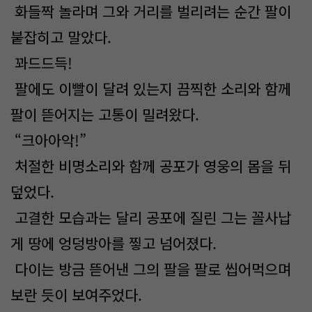
화들짝 놀라며 그와 거리를 벌리려는 순간 팔이
붙잡히고 말았다.
꽈드드득!
팔에도 이빨이 달려 있는지 끔찍한 소리와 함께
팔이 뜯어지는 고통이 밀려왔다.
“크아아악!”
처절한 비명소리와 함께 공포가 영웅의 몸을 뒤
덮었다.
고결한 모습과는 달리 공포에 질린 그는 꼴사납
게 땅에 엉덩방아를 찧고 넘어졌다.
다이는 방금 뜯어낸 그의 팔을 팔로 씹어먹으며
보란 듯이 보여주었다.