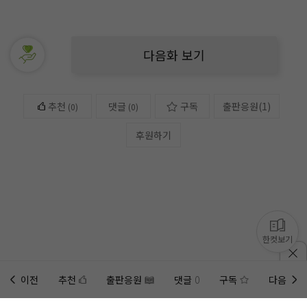
다음화 보기
추천
댓글
구독
출판응원
(
1
)
(
0
)
(0)
후원하기
한컷보기
이전
추천
출판응원
댓글
0
구독
다음
홈에
미노벨 웹
추가하기
미노벨 앱
설치하기