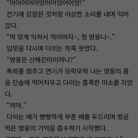
“어어어어어엉어어엉어어엉!”
전기에 감점된 것처럼 이상한 소리를 내며 익어
갔다.
“딱 맞게 익혀서 먹어야지~, 첫 영웅니~.”
입맛을 다시며 다이는 히죽 웃었다.
“영웅은 산해진미이려나?”
폭뢰를 멈추고 연기가 모락모락 나는 영웅의 몸
을 단숨에 먹어치우고 다이는 흡족한 미소를 지었
다.
“꺼억.”
다이는 배가 빵빵하게 부푼 배를 두드리며 방금
먹은 영웅의 기억을 흡수하기 시작했다.