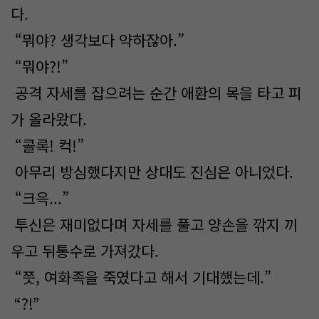
다.
“뭐야? 생각보다 약하잖아.”
“뭐야?!”
공격 자세를 잡으려는 순간 애환의 목을 타고 피
가 올라왔다.
“콜록! 컥!”
아무리 방심했다지만 상대도 진심은 아니었다.
“크윽...”
투신은 재미없다며 자세를 풀고 양손을 깎지 끼
우고 뒤통수로 가져갔다.
“쯧, 여화족을 죽였다고 해서 기대했는데.”
“?!”