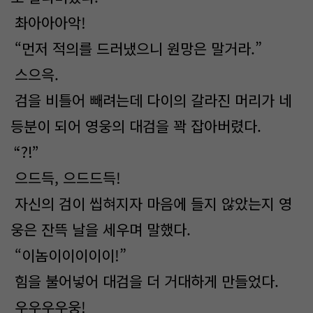
촤아아아악!
“먼저 적의를 드러냈으니 원망은 말거라.”
스으윽.
검을 비틀어 빼려는데 다이의 갈라진 머리가 네
등분이 되어 영웅의 대검을 꽉 잡아버렸다.
“?!”
으드득, 으드드득!
자신의 검이 씹혀지자 마음에 들지 않았는지 영
웅은 잔뜩 날을 세우며 말했다.
“이놈이이이이이!”
힘을 불어넣어 대검을 더 거대하게 만들었다.
우우우우웅!