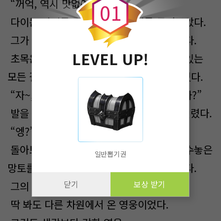
“꺼억, 역시 맛없어.”
0
1
다이는 자리를 털고 일어나 주위를 둘러보았다.
그가 먹어 치운 흔적들이 여기저기 난무했다.
LEVEL UP!
초목은 물론이고 동물들과 사람들 이곳에 있는
모든 걸 마치 블랙홀처럼 빨아들인 느낌이었다.
“자~, 그럼 롤린을 죽인 놈을 찾으러 가볼까?”
발을 떼려는데 그의 등 뒤로 차원의 문이 열렸다.
“엥?”
돌아보니 고급스러운 옷감 위에 화려하게 수놓은
일반뽑기권
망토를 두른 제법 잘생긴 남성이 걸어 나왔다.
닫기
보상 받기
그의 등에는 거대한 검이 있었다.
딱 봐도 다른 차원에서 온 영웅이었다.