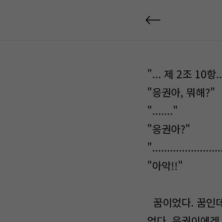
"... 제 2조 10항..
"응권아, 뭐해?"
"......."
"응권아?"
".......................
"아악!!"
꿈이었다. 꿈인데
었다. 응권이에겐