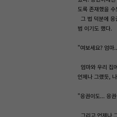
도록 존재했을 수
그 법 덕분에 응
범 이기도 했다.
"여보세요? 엄마..
엄마와 우리 집에
언제나 그랬듯, 나
"응권이도... 응
그리고 언제나 그