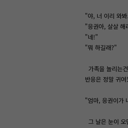
"야, 너 이리 와봐
"응권아, 살살 해라
"네!"
"뭐 하길래?"
가족을 놀리는건 
반응은 정말 귀여
"엄마, 응권이가 나
그 날은 눈이 오