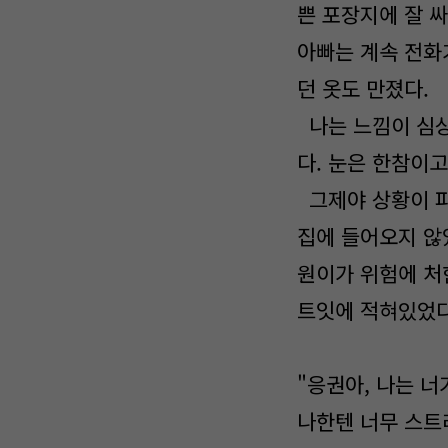
쁜 포장지에 잘 싸
아빠는 계속 전화
던 옷도 만졌다.
나는 느낌이 심상
다. 눈은 한참이
그제야 상황이 파
집에 들어오지 않았
원이가 위험에 처
트잇에 적혀있었다
"응권아, 나는 너
나한텐 너무 스트