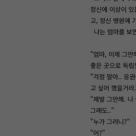
정신에 이상이 있는
고, 정신 병원에
나는 엄마를 보면
"엄마, 이제 그만
좋은 곳으로 독립
"걱정 말아.. 응
고 싶어 했을거라고
"제발 그만해. 나
그래도.."
"누가 그러니?"
"어?"