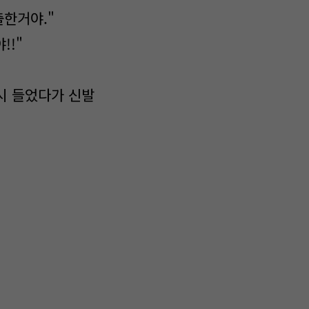
출한거야."
!!"
시 들었다가 신발