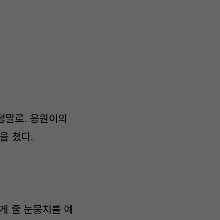
정말로. 응원이의
을 쳤다.
게 줄 눈뭉치를 예