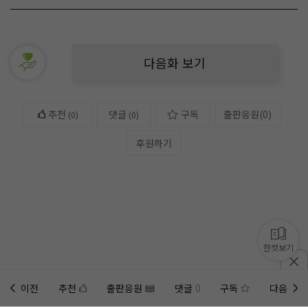
다음화 보기
추천
댓글
구독
출판응원
(
0
)
(
0
)
(0)
후원하기
한컷보기
이전
추천
출판응원
댓글
0
구독
다음
홈에
미노벨 웹
추가하기
미노벨 앱
설치하기