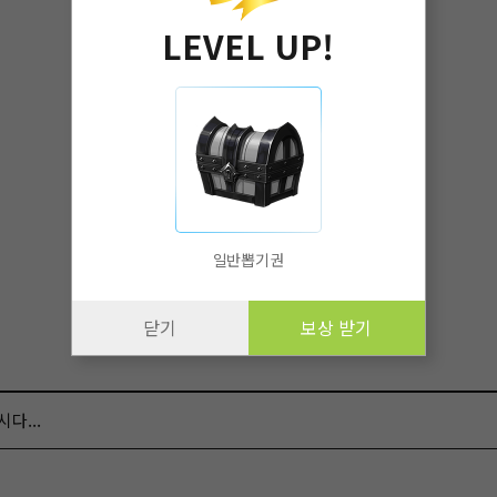
LEVEL UP!
일반뽑기권
닫기
보상 받기
다...