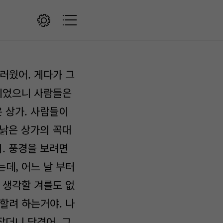
러웠어. 게다가 그
뿐이었으니 사람들은
은 상가. 사람들이
 낡은 상가의 꼭대
지. 풍경을 보려면
데, 어느 날 부터
 생각할 겨를도 없
할려 하는거야. 나
잡더니 당겼어. 그