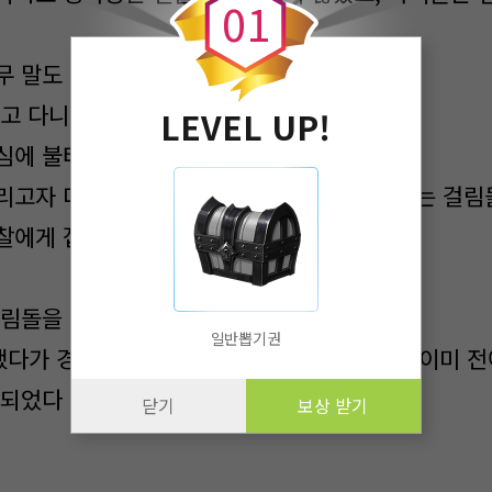
0
1
 말도 할 수 없었다.
고 다니는데, 어떻게 선생님을 욕하겠어...'
LEVEL UP!
심에 불타올랐다.
리고자 더 많은 거짓말을 쳤고, 수아는 주아라는 걸림
찰에게 잡혀 소년원에 가게 되었다.
걸림돌을 없앴다→주아를 죽여 없앴다
일반뽑기권
다가 경찰에개 잡혀 소년원에 가게 되었다→이미 전
 되었다
닫기
보상 받기