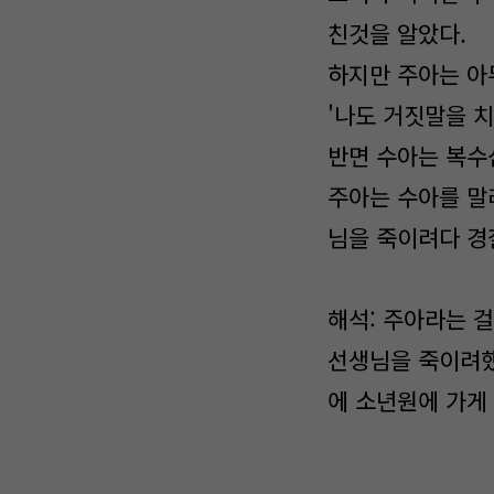
친것을 알았다.
하지만 주아는 아무
'나도 거짓말을 치
반면 수아는 복수
주아는 수아를 말
님을 죽이려다 경
해석: 주아라는 
선생님을 죽이려했
에 소년원에 가게