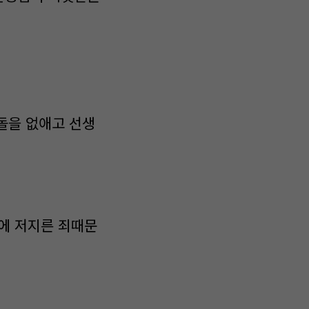
돌을 없애고 선생
에 저지른 죄때문