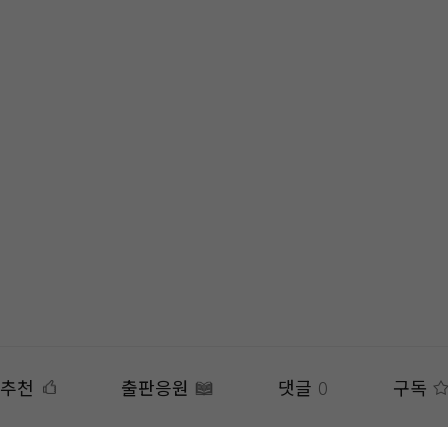
추천
출판응원
댓글
0
구독