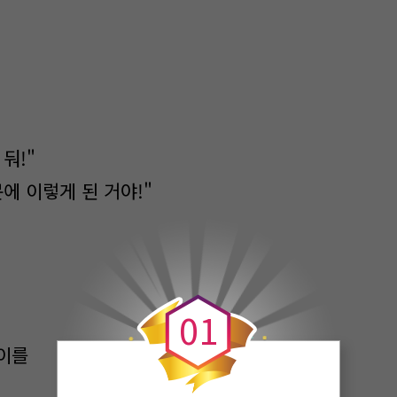
둬!"
에 이렇게 된 거야!"
0
0
1
이를