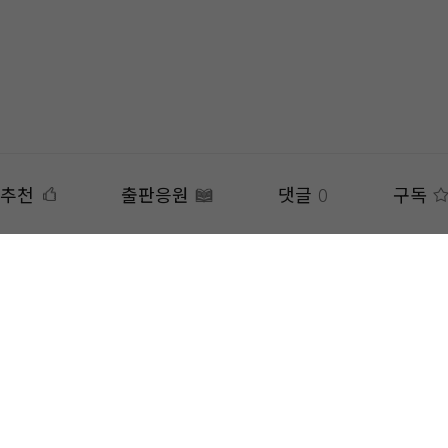
추천
출판응원
댓글
0
구독
 복제, 전송, 수정, 배포는 법적 처벌을 받을 수 있습니다.
은
APP
에서 더 편리하게 감상하실 수 있습니다.
주소 : 경기도 성남시 분당구 삼평동 682번지 유스페이스2 B동 10층 1008-1