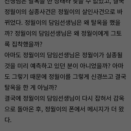
선생님은 탈옥을 한 상태라 찾을 수 없었고, 결국
정월이의 실종사건은 정월이의 살인사건으로 바
뀌었다. 정월이의 담임선생님은 왜 탈옥을 했을
까? 정월이의 담임선생님은 왜 정월이에게 그토
록 집착했을까?
아마도 정월이의 담임선생님은 정월이가 실종될
것을 미리 예측하고 있던 분이 아니었을까? 아마
도 그렇기 때문에 정월이를 그렇게 신경쓰고 결국
탈옥을 한 게 아닐까?
결국에 정월이의 담임선생님이 다시 잡혀서 감옥
으로 돌아온 후, 정월이의 폰에서 메시지가 더 왔
다.