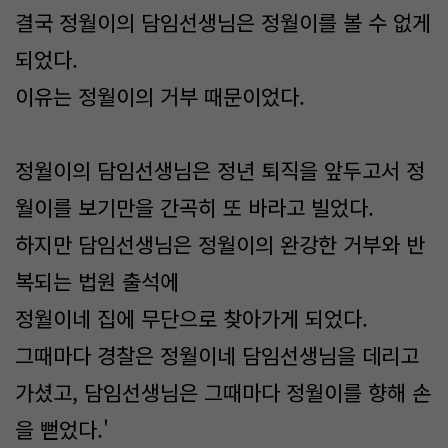
결국 정월이의 담임선생님은 정월이를 볼 수 없게
되었다.
이유는 정월이의 거부 때문이었다.
정월이의 담임선생님은 정년 퇴직을 앞두고서 정
월이를 보기만을 간곡히 또 바라고 빌었다.
하지만 담임선생님은 정월이의 완강한 거부와 반
복되는 법원 출석에
정월이네 집에 무단으로 찾아가게 되었다.
그때마다 경찰은 정월이네 담임선생님을 데리고
가셨고, 담임선생님은 그때마다 정월이를 향해 손
을 뻗었다.'