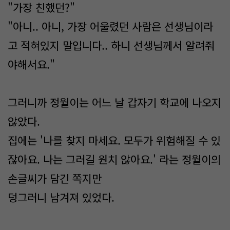
"가장 친했던?"
"아니.. 아니, 가장 어울렸던 사람은 선생님이라
고 적혀있지 말입니다.. 하니 선생님께서 알려줘
야해서요."
그러니까 정월이는 어느 날 갑자기 학교에 나오지
않았다.
집에는 '나를 찾지 마세요. 모두가 위험해질 수 있
잖아요. 나는 그러길 원치 않아요.' 라는 정월이의
손글씨가 담긴 쪽지만
덩그러니 남겨져 있었다.