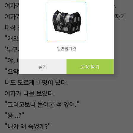
여자가 움직일 때마다 음산한 기분이 들었다.
여자가 내가 있는 반 안으로 들어왔을 때, 갑자기
피식 웃으며 말했다.
"재밌다. 이렇게 숨바꼭질 하는거."
'누구세요....'
일반뽑기권
"야, 너도 나 무시해?"
닫기
보상 받기
"으악!"
나도 모르게 비명이 났다.
여자가 나를 보았다.
"그러고보니 들어본 적 있어."
"응...?"
"내가 왜 죽었게?"