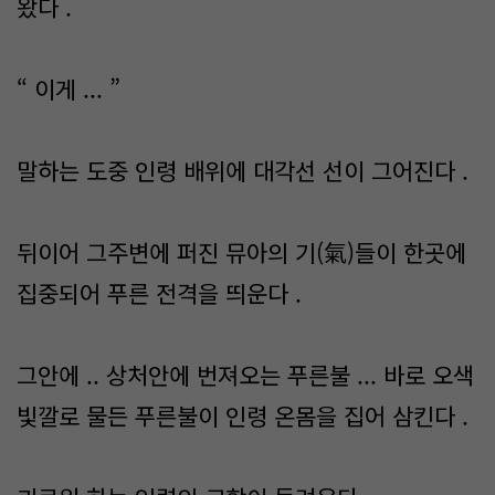
왔다 .
“ 이게 ... ”
말하는 도중 인령 배위에 대각선 선이 그어진다 .
뒤이어 그주변에 퍼진 뮤아의 기(氣)들이 한곳에
집중되어 푸른 전격을 띄운다 .
그안에 .. 상처안에 번져오는 푸른불 ... 바로 오색
빛깔로 물든 푸른불이 인령 온몸을 집어 삼킨다 .