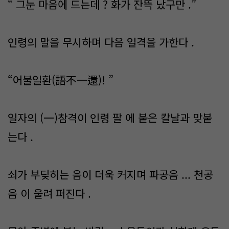
“ 그눈 마음에 드는데 ? 화가 잔뜩 났구만 .”
인령의 말을 무시하며 다음 일격을 가한다 .
“어불일환(語不一還)! ”
일자의 (一)참격이 인령 팔 에 붙은 칼날과 맞붙
는다 .
쇠가 부딪히는 음이 더욱 커지며 파공음 ... 천공
음 이 울려 퍼진다 .