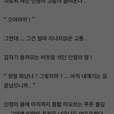
괴로워 하는 인령의 고함이 들려온다 .
“ 으아아악 ! ”
그런데 ... 그건 얼마 지나지않은 고통 .
갑자기 들려오는 비웃음 섞인 인령의 말 !
“ 정말 화났냐 ? 그렇지마 ? ... 아직 내얘기는 않
끝났으니까 . ”
인령의 몸에 아직까지 활활 타오르는 푸른 불길
... 그안에 인령의 표정은 너무나도 여유로웠다 .