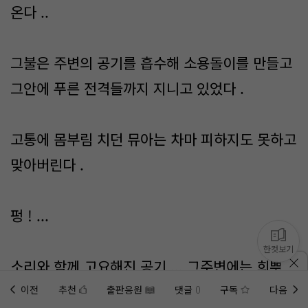
온다 ..
그불은 주변의 공기를 흡수해 소용돌이를 만들고
그안에 푸른 전격들까지 지니고 있었다 .
고통에 몸부림 치던 뮤아는 차마 피하지도 못하고
맞아버린다 .
펑 ! ...
한컷보기
소리와 함께 고요해진 공기 ... 그주변에는 희뿌연
연기의 잔해들이 자욱히 피어올랐다.
이전
추천
출판응원
댓글
0
구독
다음
홈에
미노벨 웹
추가하기
미노벨 앱
설치하기