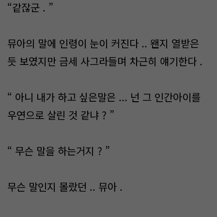
“같잖군 . ”
뮤아의 말에 인령이 눈이 커진다 .. 왠지 열받은
듯 보였지만 금세 사그라들며 차근히 얘기한다 .
“ 아니 내가 하고 싶은말은 ... 넌 그 인간아이를
우연으로 살린 것 같냐 ? ”
“ 무슨 말을 하는거지 ? ”
무슨 말인지 몰랐던 .. 뮤아 .