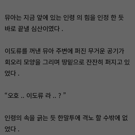
뮤아는 지금 앞에 있는 인령 의 힘을 인정 한 듯
바로 끝낼 심산이였다 .
이도류를 꺼낸 뮤아 주변에 퍼진 무거운 공기가
회오리 모양을 그리며 땅밑으로 잔잔히 퍼지고 있
었다 .
“오호 .. 이도류 라 .. ? ”
인령의 속을 긁는 듯 한말투에 격노 할 수밖에 없
었다 .