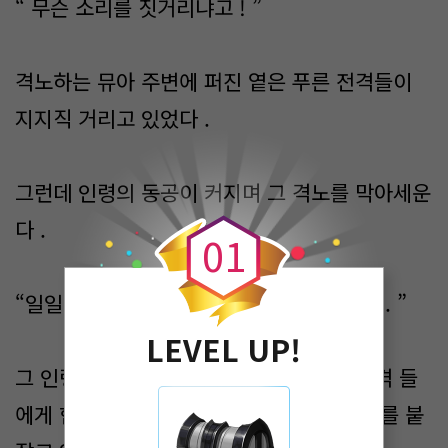
“ 무슨 소리를 짓거리냐고 ! ”
격노하는 뮤아 주변에 퍼진 옅은 푸른 전격들이
지지직 거리고 있었다 .
0
그런데 인령의 동공이 커지며 그 격노를 막아세운
다 .
0
1
“일일히 열내지말라니까 ! 시끄럽단 말이다 . ”
LEVEL UP!
그 인령의 격노가 뮤아를 잡고있던 바람 전격 들
에게 힘이 되는 듯 더욱 날카로운 힘이 뮤아를 붙