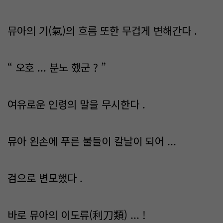
뮤아의 기(氣)의 흐름 또한 무겁게 변해간다 .
“ 오호 ... 분노 했군 ? ”
여유로운 인령의 말을 무시한다 .
뮤아 왼손에 푸른 불들이 칼날이 되어 ...
검으로 변모했다 .
바로 뮤아의 이도류(利刀類) ... !