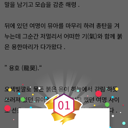
말을 남기고 모습을 감춘 해령 .
뒤에 있던 여명이 뮤아를 마무리 하려 총탄을 겨
누는데 그순간 저멀리서 어떠한 기(氣)와 함께 붉
은 용한마리가 다가왔다 .
” 용호 (龍昊).“
0
오색빛깔로 물든 붉은 용이 하늘에서 강림 하듯
쓰러져 있던 뮤아와 목을 딸려고 했던 여명 사이
0
1
로 선을 긋는 듯 둘사이를 그어 버리고 있었다 .