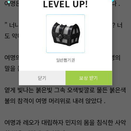
LEVEL UP!
여명은 그 용의 끝을 보며 심란한 말을 담았다 .
” 너냐 ? 레오 ? 지금 와서 정의로운 척이냐 ? 너
도 악마들과 손을 잡았단건 .“
여명의 말이 끝나기도전 두 번째 검격이 여명의
일반뽑기권
말을 붙잡았다 .
닫기
보상 받기
옅게 빛나는 붉은빛 그속 오색빛깔로 물든 붉은색
불의 참격이 여명 머리위로 내려 앉았다 .
여명과 레오가 대립하자 민지의 몸을 침식한 사악