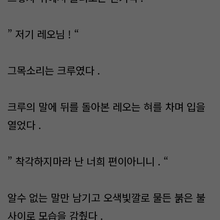
” 저기 레오님 ! “
그목소리는 크루였다 .
크루의 말에 뒤를 돌아본 레오는 혀를 차며 입을
열었다 .
” 착각하지마라 난 너희 편이아니니 . “
알수 없는 말만 남기고 오색빛깔로 물든 붉은 불
사이로 모습을 감췄다 .