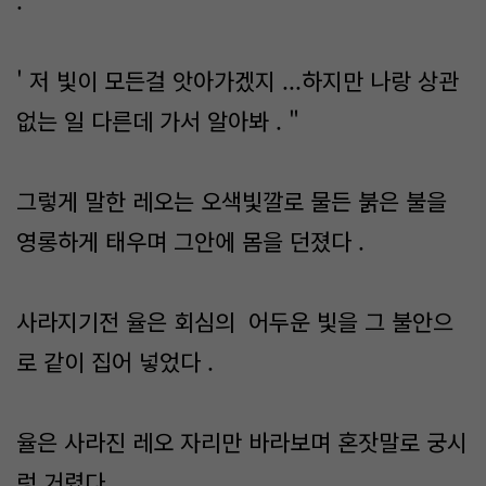
.
' 저 빛이 모든걸 앗아가겠지 ...하지만 나랑 상관
없는 일 다른데 가서 알아봐 . "
그렇게 말한 레오는 오색빛깔로 물든 붉은 불을
영롱하게 태우며 그안에 몸을 던졌다 .
사라지기전 율은 회심의 어두운 빛을 그 불안으
로 같이 집어 넣었다 .
율은 사라진 레오 자리만 바라보며 혼잣말로 궁시
렁 거렸다 .