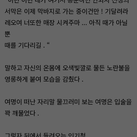
서막은 이제 막바지로 가는 중이건만 ! 기달려라
레오여 너또한 매장 시켜주마 ... 아직 때가 아닐
뿐
때를 기다리길 . “
말하고 자신의 온몸에 오색빛깔로 물든 노란불을
영롱하게 붙여 모습을 감췄다 .
여명이 떠난 자리말 물끄러미 보는 여명은 입술을
꽉 깨물었다 .
그렇자 뒤에서 들려오는 인기척 .