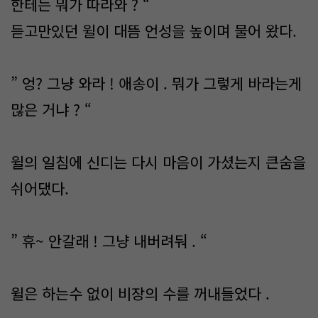
한테는 뭐가 따라와 ? “
듣고만있던 윌이 대뜸 언성을 높이며 물어 왔다.
” 엉? 그냥 와라 ! 애송이 . 뭐가 그렇게 바라는게
많은 거냐 ? “
윌의 일침에 신디는 다시 마음이 가셨는지 큰숨을
쉬어댔다.
” 휴~ 안갈래 ! 그냥 내버려둬 . “
윌은 하는수 없이 비장의 수를 꺼내들었다 .