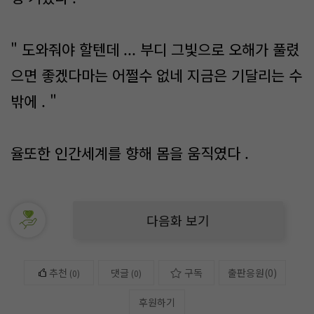
" 도와줘야 할텐데 ... 부디 그빛으로 오해가 풀렸
으면 좋겠다마는 어쩔수 없네 지금은 기달리는 수
밖에 . "
율또한 인간세계를 향해 몸을 움직였다 .
다음화 보기
추천
댓글
구독
출판응원
(
0
)
(
0
)
(0)
후원하기