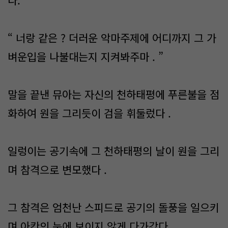
다.
“ 너랑 같은 ? 더러운 악마주제에 어디까지 그 가
벼운입을 나불대는지 지켜봐주마 . ”
말을 끝낸 뮤아는 자신의 천하태평에 푸른불을 점
화하여 원을 그리듯이 검을 휘둘렀다 .
일렁이는 공기속에 그 천하태평의 날이 원을 그리
며 참격으로 변모했다 .
그 참격은 엄천난 스피드로 공기의 돌풍을 일으키
며 아칸의 눈에 보이지 않게 다가갔다 .