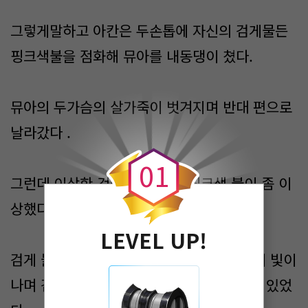
그렇게말하고 아칸은 두손톱에 자신의 검게물든
핑크색불을 점화해 뮤아를 내동댕이 쳤다.
뮤아의 두가슴의 살가죽이 벗겨지며 반대 편으로
0
날라갔다 .
0
1
그런데 이상한 것이 검게 물든 핑크색 불이 좀 이
상했다 .
LEVEL UP!
검게 물들어 있어야할 불이 어쩐지 영롱하게 빛이
나며 검게물든 핑크색은 핑크색으로 변모해 있었