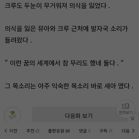
크루도 두눈이 무거워져 의식을 잃었다 .
의식을 잃은 뮤아와 크루 근처에 발자국 소리가
들려왔다 .
” 이런 꿈의 세계에서 참 무리도 했네 둘다 . “
그 목소리는 아주 익숙한 목소리 바로 세아 였다 .
한컷보기
다음화 보기
이전
추천
출판응원
댓글
0
구독
다음
홈에
미노벨 웹
추가하기
미노벨 앱
설치하기
추천
댓글
구독
출판응원
(
0
)
(
1
)
(0)