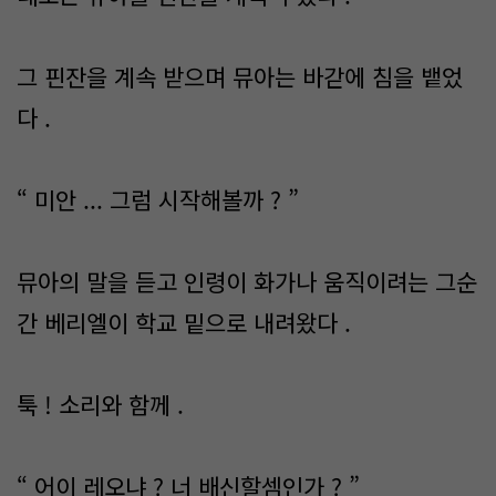
그 핀잔을 계속 받으며 뮤아는 바갇에 침을 뱉었
다 .
“ 미안 ... 그럼 시작해볼까 ? ”
뮤아의 말을 듣고 인령이 화가나 움직이려는 그순
간 베리엘이 학교 밑으로 내려왔다 .
툭 ! 소리와 함께 .
“ 어이 레오냐 ? 너 배신할셈인가 ? ”