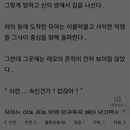
그렇게 말하고 신의 방에서 길을 나선다 .
라의 동에 도착한 뮤아는 이를악물고 사악한 악령
들 그사이 중심을 향해 돌파한다 .
그런데 그곳에는 레오의 흔적이 전혀 보이질 않았
다 .
“ 이런 ... 속인건가 ? 없잖아 ? ”
한컷보기
뮤아는 이놈 저놈 악령 악귀들을 배어 넘기면서
혀를 찼다 .
이전
추천
출판응원
댓글
0
구독
다음
홈에
미노벨 웹
추가하기
미노벨 앱
설치하기