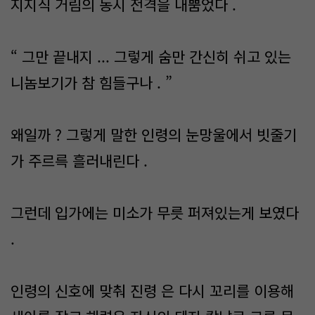
지지직 거림의 동시 전격을 내뿜었다 .
“ 그만 끝내지 ... 그렇게 숨만 간신히 쉬고 있는
니놈보기가 참 힘들구나 . ”
왜일까 ? 그렇게 말한 인령의 눈망울에서 빗줄기
가 주르륵 흘러내린다 .
그런데 입가에는 미소가 무릇 퍼져있는게 보였다
.
인령의 신호에 맞춰 진령 은 다시 꼬리를 이용해