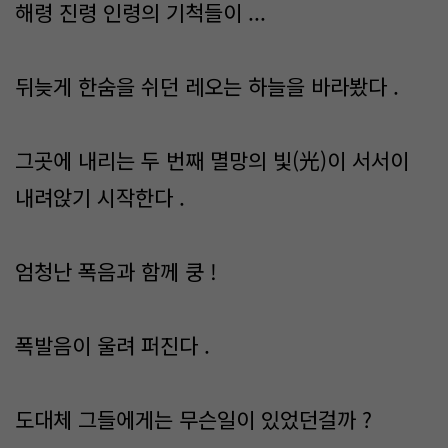
해령 진령 인령의 기척들이 ...
뒤늦게 한숨을 쉬던 레오는 하늘을 바라봤다 .
그곳에 내리는 두 번째 멸망의 빛(光)이 서서이
내려앉기 시작한다 .
엄청난 폭음과 함께 쿵 !
폭발음이 울려 퍼진다 .
도대체 그들에게는 무슨일이 있었던걸까 ?