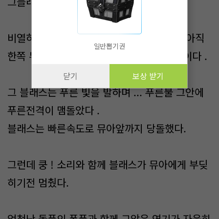
그블래스의 목표는 레오가 아니였다 .
비열하게 짝이 없던 인령은 지금 땅을 짚고 아직
일반뽑기권
한쪽 무릎을 꿇고 있던 뮤아에게 발산한 것이다 .
닫기
보상 받기
그 블래스는 푸른 빛을 발하며 ... 푸른불 그안에
푸른전격이 맴돌았다 .
블래스는 빠른속도로 뮤아앞까지 당돌했다.
그런데 쿵 ! 소리와 함께 블래스가 뮤아에게 부딪
히기전 멈췄다.
엄청난 돌풍의 폭풍과 함께 그앞은 연기가 자욱히