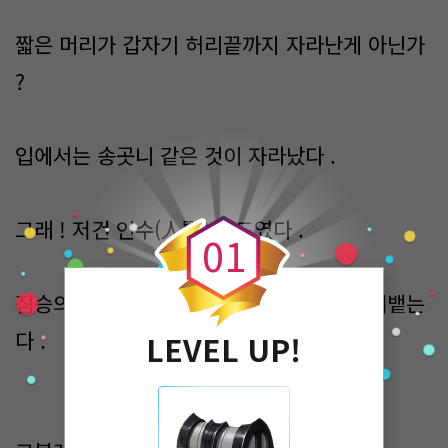
짧은 머리가 갑자기 허리끝까지 자라난게 아닌가
?
입에서는 송곳니 같은 것이 자라났다 .
0
그래 ! 저건 인수(人獸) 모드였다 .
0
1
짐승의 으릉거림과 함께 자신의 블래스를 내뱉는
다 .
LEVEL UP!