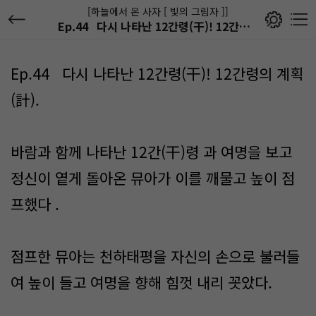
[하늘에서 온 사자 [ 빛의 그림자 ]]
Ep.44 다시 나타난 12간령(干)! 12간령의 계획(計).
Ep.44 다시 나타난 12간령(干)! 12간령의 계획
(計).
바람과 함께 나타난 12간(干)령 과 여명을 보고
정신이 옅게 돌아온 뮤아가 이를 깨물고 높이 점
프했다 .
점프한 뮤아는 천하태평을 자신의 손으로 불러들
여 높이 들고 여명을 향해 힘껏 내리 꼿았다.