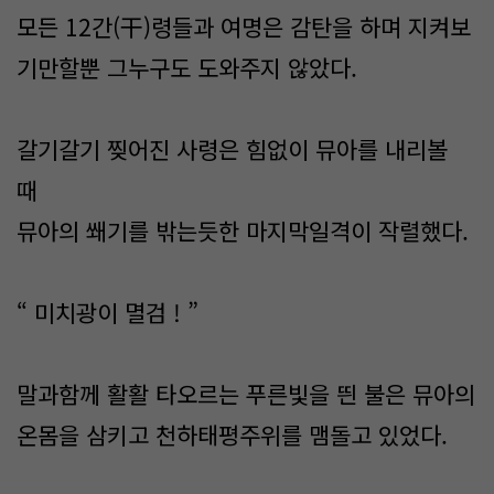
모든 12간(干)령들과 여명은 감탄을 하며 지켜보
기만할뿐 그누구도 도와주지 않았다.
갈기갈기 찢어진 사령은 힘없이 뮤아를 내리볼
때
뮤아의 쐐기를 밖는듯한 마지막일격이 작렬했다.
“ 미치광이 멸검 ! ”
말과함께 활활 타오르는 푸른빛을 띈 불은 뮤아의
온몸을 삼키고 천하태평주위를 맴돌고 있었다.