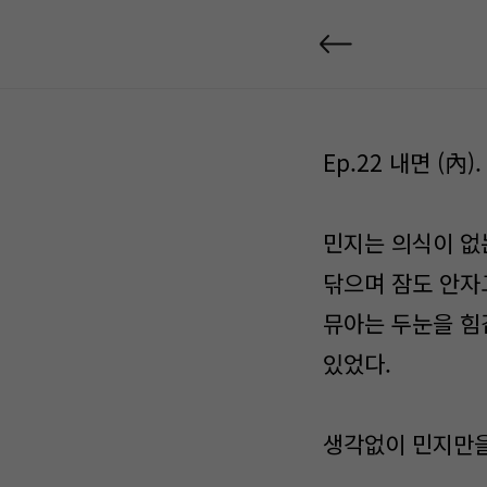
Ep.22 내면 (內).
민지는 의식이 없
닦으며 잠도 안자
뮤아는 두눈을 힘
있었다.
생각없이 민지만을