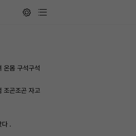
셔 온몸 구석구석
럼 조곤조곤 자고
다 .