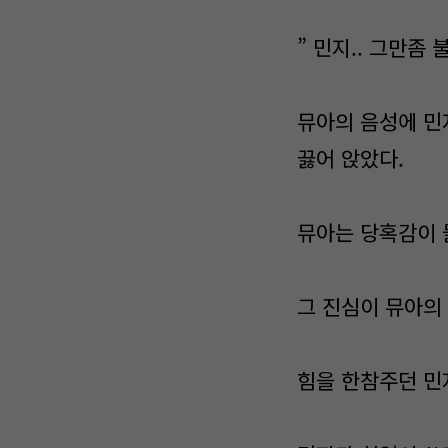
” 민지.. 그만좀 불
뮤아의 음성에 민
끓어 앉았다.
뮤아는 당혹감이 
그 진심이 뮤아의
힘을 한참주던 민