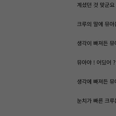
계셨던 것 맞군요 
크루의 말에 뮤아
생각이 빠져든 뮤
뮤아야 ! 어딨어 ?
생각에 빠져든 뮤
눈치가 빠른 크루