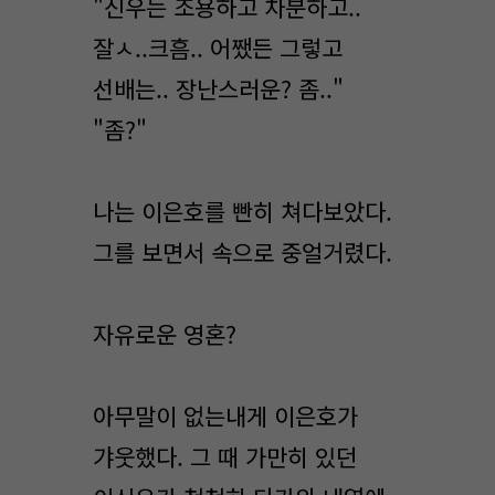
"신우는 조용하고 차분하고..
잘ㅅ..크흠.. 어쨌든 그렇고
선배는.. 장난스러운? 좀.."
"좀?"
나는 이은호를 빤히 쳐다보았다.
그를 보면서 속으로 중얼거렸다.
자유로운 영혼?
아무말이 없는내게 이은호가
갸웃했다. 그 때 가만히 있던