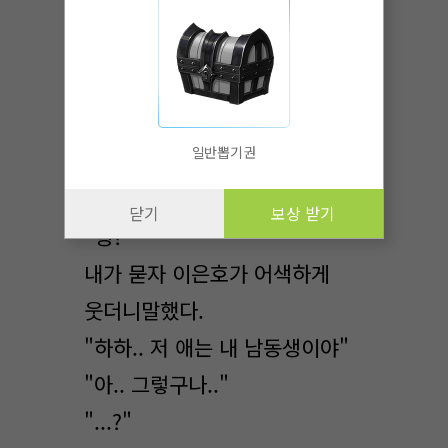
급하게 뛰어봤는지 숨을거칠게
쉬고있었다.
"형 병원이라니 다쳤어?"
일반뽑기권
나와 동갑인 이신우 였다.
닫기
보상 받기
"형?"
내가 묻자 이은호가 어색하게
웃더니말했다.
"하하.. 저 애는 내 남동생이야"
"아.. 그렇구나.."
"...?"