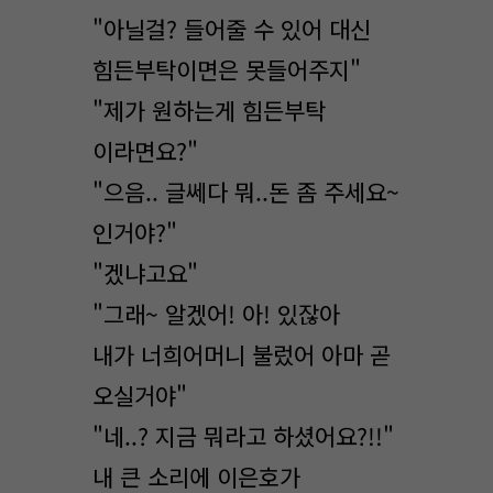
"아닐걸? 들어줄 수 있어 대신
힘든부탁이면은 못들어주지"
"제가 원하는게 힘든부탁
이라면요?"
"으음.. 글쎄다 뭐..돈 좀 주세요~
인거야?"
"겠냐고요"
"그래~ 알겠어! 아! 있잖아
내가 너희어머니 불렀어 아마 곧
오실거야"
"네..? 지금 뭐라고 하셨어요?!!"
내 큰 소리에 이은호가