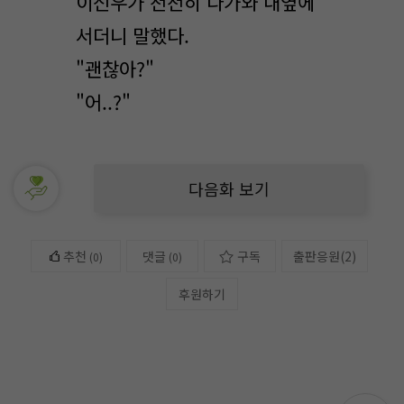
이신우가 천천히 다가와 내옆에
서더니 말했다.
"괜찮아?"
"어..?"
다음화 보기
추천
댓글
구독
출판응원
(
2
)
(
0
)
(0)
후원하기