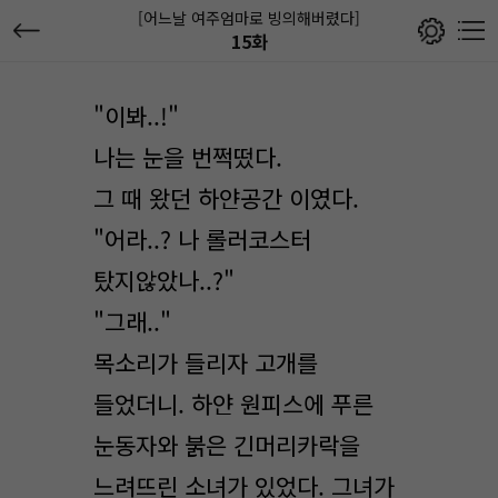
[어느날 여주엄마로 빙의해버렸다]
15화
"이봐..!"
나는 눈을 번쩍떴다.
그 때 왔던 하얀공간 이였다.
"어라..? 나 롤러코스터
탔지않았나..?"
"그래.."
목소리가 들리자 고개를
들었더니. 하얀 원피스에 푸른
눈동자와 붉은 긴머리카락을
느려뜨린 소녀가 있었다. 그녀가