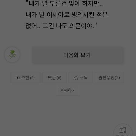
"내가 널 부른건 맞아 하지만..
내가 널 이세아로 빙의시킨 적은
없어.. 그건 나도 의문이야."
다음화 보기
추천
댓글
구독
출판응원
(
2
)
(
0
)
(0)
후원하기