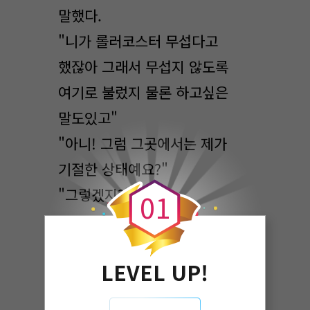
말했다.
"니가 롤러코스터 무섭다고
했잖아 그래서 무섭지 않도록
여기로 불렀지 물론 하고싶은
말도있고"
"아니! 그럼 그곳에서는 제가
0
기절한 상태예요?"
"그렇겠지?"
0
1
아.. 아니 롤러코스터 타다가 왠
LEVEL UP!
기절이야.. 선배 놀라겠다..