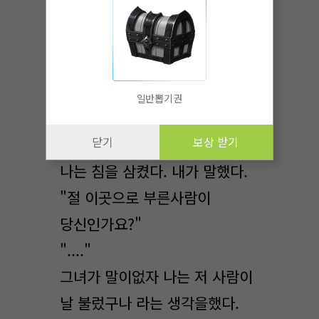
"자.. 이젠.."
"예?"
"본론부터 말할까?"
"아, 네 말씀하세요 아, 먼저.."
일반뽑기권
"뭔데?"
닫기
보상 받기
나는 침을 삼켰다. 내가 말했다.
"절 이곳으로 부른사람이
당신인가요?"
"...."
그녀가 말이없자 나는 저 사람이
날 불렀구나 라는 생각을했다.