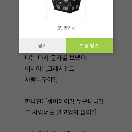
한나진:[이은호 선배가 내일 그
떡볶이집에 떡볶이먹으러 간데!]
일반뽑기권
갑자기 왜 그런걸 묻지?
닫기
보상 받기
나는 다시 문자를 보냈다.
이세아: [그래서? 그
사람누구야?]
한나진: [뭐어어어?! 누구냐니?!
그 사람너도 알고있지 않아?]