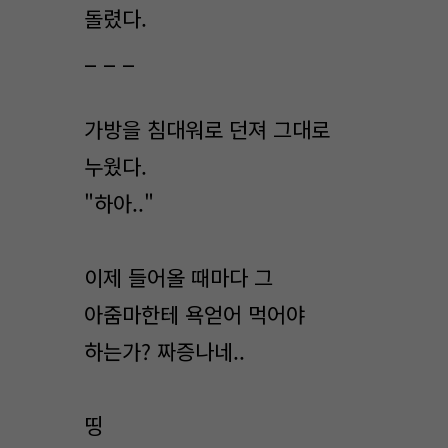
돌렸다.
_ _ _
가방을 침대워로 던져 그대로
누웠다.
"하아.."
이제 들어올 때마다 그
아줌마한테 욕얻어 먹어야
하는가? 짜증나네..
띵