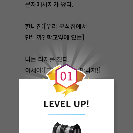
문자메시지가 떴다.
한나진:[우리 분식집에서
만날까? 학교앞에 있는]
0
나는 타자를 쳤다.
이세아:[그래! 거기서 만나자!]
0
1
잠시 뒤 메시지도 떴다.
한나진:[세아야! 긴급속보!]
LEVEL UP!
이세아[...?]