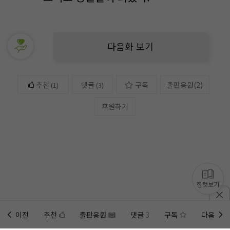
다음화 보기
추천
댓글
구독
출판응원
(
2
)
(
1
)
(3)
후원하기
한컷보기
이전
추천
출판응원
댓글
3
구독
다음
홈에
미노벨 웹
추가하기
미노벨 앱
설치하기