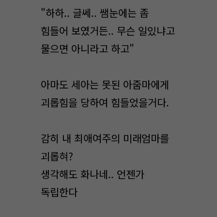
"하하.. 글쎄.. 쌤눈에는 좀
힘들어 보였거든.. 무슨 일있냐고
물으면 아니라고 하고"
아마도 세아는 못된 아줌마에게
괴롭힘을 당하여 힘들었을거다.
감히 내 최애여주의 미래엄마를
괴롭혀?
생각해도 화나네.. 언젠가
독립한다