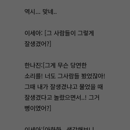
역시... 맞네..
이세아: [그 사람들이 그렇게
잘생겼어?]
한나진:[그게 무슨 당연한
소리를! 너도 그사람들 봤었잖아!
그때 내가 잘생겼냐고 물었을 때
잘생겼다고 놀랐으면서..! 그거
뻥이였어?]
이세아:[아하하.. 생각해보니