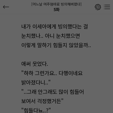
[어느날 여주엄마로 빙의해버렸다]
5화
내가 이세아에게 빙의했다는 걸
눈치챘나.. 아니 눈치챘으면
이렇게 말하기 힘들지 않았을까..
애써 웃었다.
"하하 그런가요.. 다행이네요
밝아졌다니.."
"..그래 안그래도 많이 힘들어
보여서 걱정했거든"
"힘들다뇨..?"