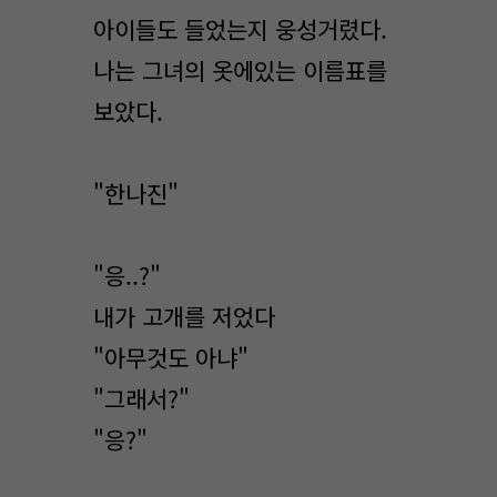
아이들도 들었는지 웅성거렸다.
나는 그녀의 옷에있는 이름표를
보았다.
"한나진"
"응..?"
내가 고개를 저었다
"아무것도 아냐"
"그래서?"
"응?"