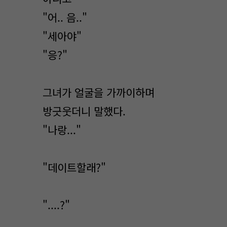
"어.. 음.."
"세아야"
"응?"
그녀가 얼굴을 가까이하며
방긋웃더니 말했다.
"나랑..."
"데이트할래?"
"....?"