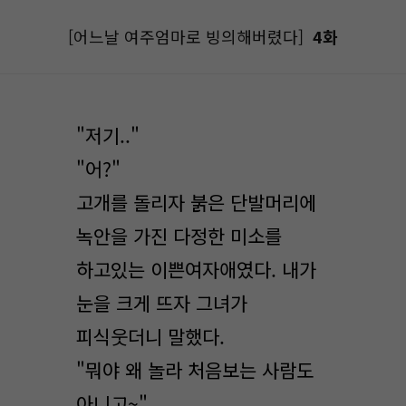
[어느날 여주엄마로 빙의해버렸다]
4화
"저기.."
"어?"
고개를 돌리자 붉은 단발머리에
녹안을 가진 다정한 미소를
하고있는 이쁜여자애였다. 내가
눈을 크게 뜨자 그녀가
피식웃더니 말했다.
"뭐야 왜 놀라 처음보는 사람도
아니고~"