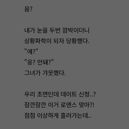
음?
내가 눈을 두번 깜박이더니
상황파학이 되자 당황했다.
"에?"
"응? 안돼?"
그녀가 갸웃했다.
우리 초면인데 데이트 신청..?
잠깐잠깐 이거 로맨스 맞아?!
점점 이상하게 흘러가는데..