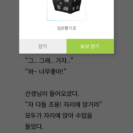
그녀의 얼굴이 시무룩해졌다. 그
모습이 마치 시무룩한 아기
고양이같았다. 나는
일반뽑기권
수락해버렸다.
닫기
보상 받기
"그.. 그래.. 가자.."
"와~ 너무좋아!"
선생님이 들어오셨다.
"자 다들 조용! 자리에 앉거라"
모두가 자리에 앉아 수업을
들었다.