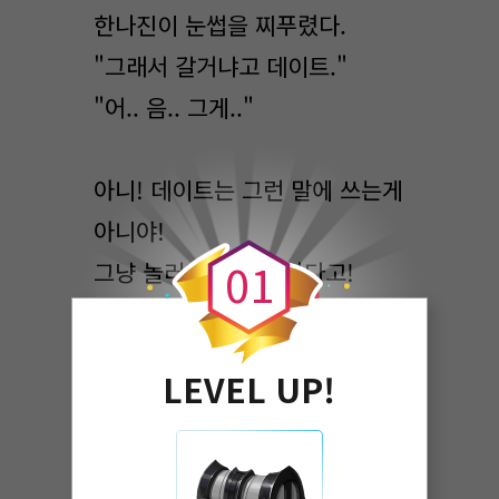
한나진이 눈썹을 찌푸렸다.
"그래서 갈거냐고 데이트."
"어.. 음.. 그게.."
아니! 데이트는 그런 말에 쓰는게
0
아니야!
0
1
그냥 놀러가자가 더 맞다고!
"세아야?"
LEVEL UP!
"응?"
"어떡할거야?"