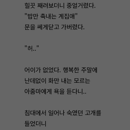
힐끗 째려보더니 중얼거렸다.
"밥만 축내는 계집애"
문을 쎄게닫고 가버렸다.
"허.."
어이가 없었다. 행복한 주말에
난데없이 화만 내는 모르는
아줌마에게 욕을 듣다니..
침대에서 일어나 숙였던 고개를
들었더니