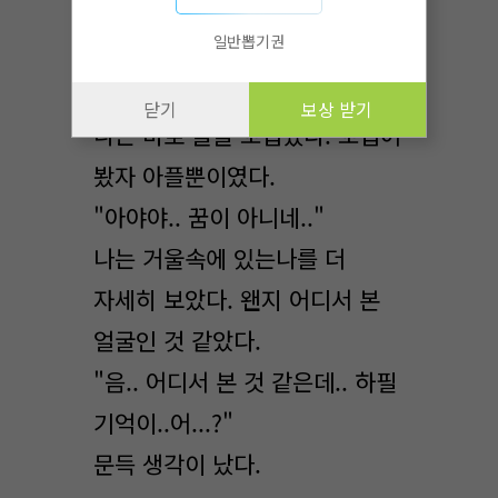
다른데..
일반뽑기권
혹시..
닫기
보상 받기
나는 바로 볼을 꼬집었다. 꼬집어
봤자 아플뿐이였다.
"아야야.. 꿈이 아니네.."
나는 거울속에 있는나를 더
자세히 보았다. 왠지 어디서 본
얼굴인 것 같았다.
"음.. 어디서 본 것 같은데.. 하필
기억이..어...?"
문득 생각이 났다.