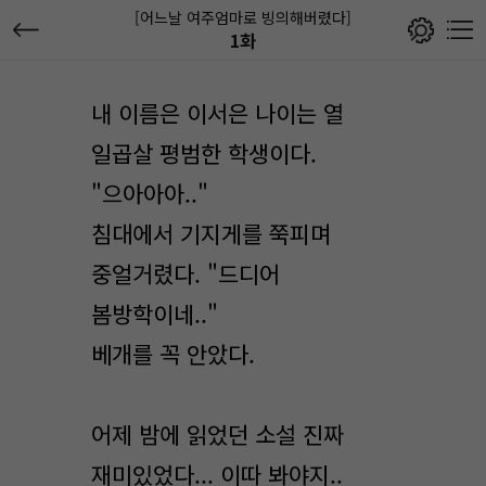
[어느날 여주엄마로 빙의해버렸다]
1화
내 이름은 이서은 나이는 열
일곱살 평범한 학생이다.
"으아아아.."
침대에서 기지게를 쭉피며
중얼거렸다. "드디어
봄방학이네.."
베개를 꼭 안았다.
어제 밤에 읽었던 소설 진짜
재미있었다... 이따 봐야지..