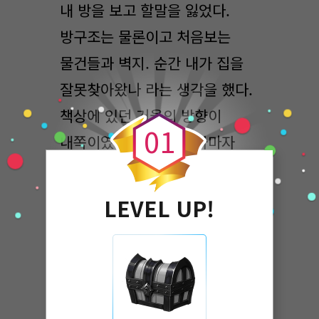
내 방을 보고 할말을 잃었다.
방구조는 물론이고 처음보는
물건들과 벽지. 순간 내가 집을
잘못찾아왔나 라는 생각을 했다.
0
책상에 있던 거울의 방향이
0
1
내쪽이였다. 거울을 보자마자
나는 '누구지?' 라는 생각밖에
들지않았다.
LEVEL UP!
보라빛 머리카락에 흑안을 가진
이쁜여자애가 있었다.
누.. 구지..? 나라고 하기엔 너무