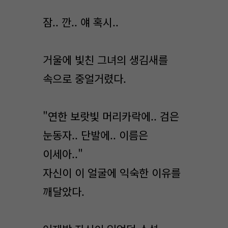
잠.. 깐.. 얘 혹시..
거울에 빛친 그녀의 생김새를
속으로 중얼거렸다.
"연한 보랏빛 머리카락에.. 검은
눈동자.. 단발에.. 이름은
이세아.."
자신이 이 얼굴에 익숙한 이유를
깨달았다.