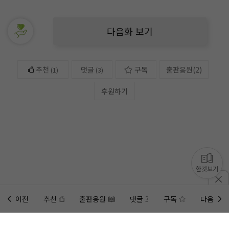
다음화 보기
추천
댓글
구독
출판응원
(
2
)
(
1
)
(3)
후원하기
한컷보기
이전
추천
출판응원
댓글
3
구독
다음
홈에
미노벨 웹
추가하기
미노벨 앱
설치하기