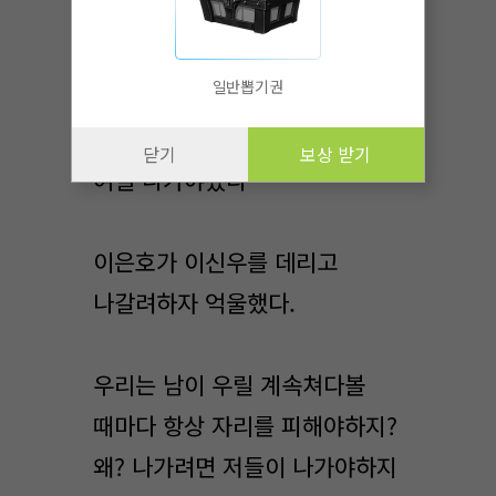
옆에있던 이신우를 힐끔보았다.
일반뽑기권
그도 역시 눈썹을 찌푸렸다.
닫기
보상 받기
여길 나가야겠다
이은호가 이신우를 데리고
나갈려하자 억울했다.
우리는 남이 우릴 계속쳐다볼
때마다 항상 자리를 피해야하지?
왜? 나가려면 저들이 나가야하지