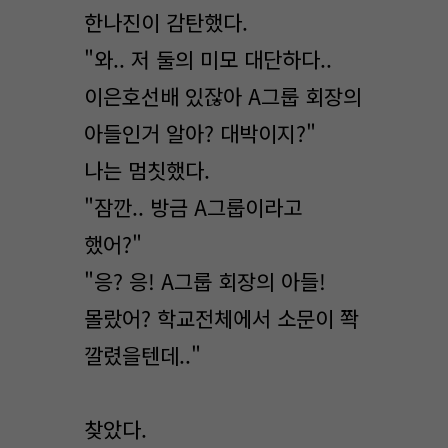
한나진이 감탄했다.
"와.. 저 둘의 미모 대단하다..
이은호선배 있잖아 A그룹 회장의
아들인거 알아? 대박이지?"
나는 멈칫했다.
"잠깐.. 방금 A그룹이라고
했어?"
"응? 응! A그룹 회장의 아들!
몰랐어? 학교전체에서 소문이 쫙
깔렸을텐데.."
찾았다.