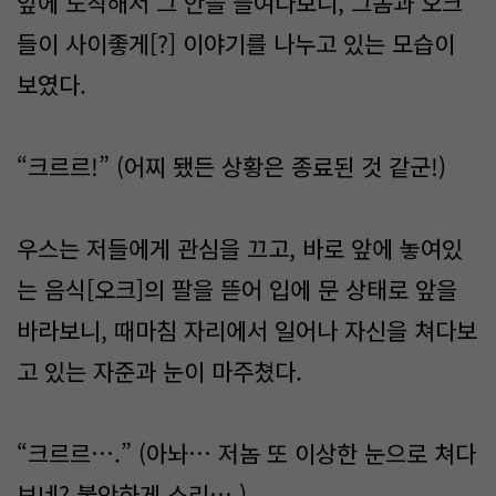
앞에 도착해서 그 안을 들여다보니, 그놈과 오크
들이 사이좋게[?] 이야기를 나누고 있는 모습이
보였다.
“크르르!” (어찌 됐든 상황은 종료된 것 같군!)
우스는 저들에게 관심을 끄고, 바로 앞에 놓여있
는 음식[오크]의 팔을 뜯어 입에 문 상태로 앞을
바라보니, 때마침 자리에서 일어나 자신을 쳐다보
고 있는 자준과 눈이 마주쳤다.
“크르르….” (아놔… 저놈 또 이상한 눈으로 쳐다
보네? 불안하게 스리….)