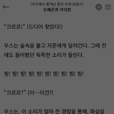
[지구에서 쫒겨난 준의 이계 모험기]
드래곤과 가디언
“크르르!” (드디어 찾았다!)
우스는 숲속을 뚫고 자준에게 달려간다. 그때 전
에도 들어봤던 독특한 소리가 들린다.
핑! 핑! 핑! 핑! 핑! 핑! 핑! 핑! 핑! 핑!
“크르르?” (이…이건?)
우스는. 이 소리가 얼마 전 경험을 통해, 화살을