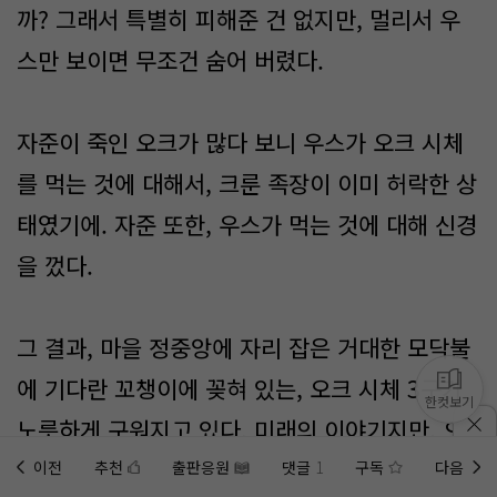
까? 그래서 특별히 피해준 건 없지만, 멀리서 우
스만 보이면 무조건 숨어 버렸다.
자준이 죽인 오크가 많다 보니 우스가 오크 시체
를 먹는 것에 대해서, 크룬 족장이 이미 허락한 상
태였기에. 자준 또한, 우스가 먹는 것에 대해 신경
을 껐다.
그 결과, 마을 정중앙에 자리 잡은 거대한 모닥불
에 기다란 꼬챙이에 꽂혀 있는, 오크 시체 3구가
한컷보기
노릇하게 구워지고 있다. 미래의 이야기지만, 오
크들은 자준과 우스가 떠난 뒤에 전투 중에 죽은
이전
추천
출판응원
댓글
1
구독
다음
홈에
미노벨 웹
추가하기
미노벨 앱
설치하기