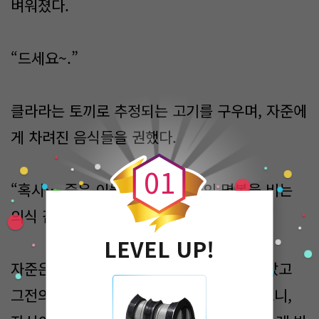
벼워졌다.
“드세요~.”
클라라는 토끼로 추정되는 고기를 구우며, 자준에
0
게 차려진 음식들을 권했다.
0
1
“혹시… 죽은 이들을 위해. 그들의 명복을 비는
의식 같은 건 없나?”
LEVEL UP!
자준은, 혼돈의 공간에서 500년을 홀로 살았고
그전의 삶까지 합치면 530살이 넘어가다 보니,