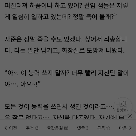
퍼질러져 하품이나 하고 있어? 선임 샘들은 저렇
게 열심히 일하고 있는데? 정말 죽어 볼래?”
자준은 정말 죽을 수도 있겠다. 싶어서 죄송합니
다. 라는 말만 남기고, 화장실로 도망쳐 나왔다.
“아~. 이 능력 쓰지 말까? 너무 빨리 지친단 말이
야…. 아으~!”
모든 것이 능력을 쓰면서 생긴 것이라고…. 자신
한컷보기
은 잘못 없다고…. 자신을 다독였다. 자기애[自己
愛]는 자준이 갑이다. 그렇기에 항상 즐겁게 살아
이전
추천
출판응원
댓글
3
구독
다음
홈에
미노벨 웹
추가하기
미노벨 앱
설치하기