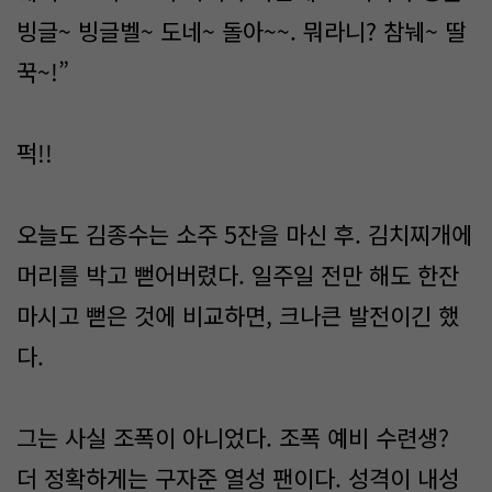
빙글~ 빙글벨~ 도네~ 돌아~~. 뭐라니? 참눼~ 딸
꾹~!”
퍽!!
오늘도 김종수는 소주 5잔을 마신 후. 김치찌개에
머리를 박고 뻗어버렸다. 일주일 전만 해도 한잔
마시고 뻗은 것에 비교하면, 크나큰 발전이긴 했
다.
그는 사실 조폭이 아니었다. 조폭 예비 수련생?
더 정확하게는 구자준 열성 팬이다. 성격이 내성