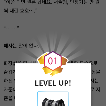
“이쯤 되면 결론 났네요. 서술형, 안장기샘 만 원
씩 내길 흐흐….”
“… …”
0
패자는 말이 없다.
0
1
화장실을 다녀온 자준은, 평소 활발한 모습으로
즐겁게 일을 했고, 그 후로 특별히 이상한 행동을
하진 않았다. 회의를 마치고 돌아온, 수간호사는
LEVEL UP!
자준이 한 행동을 보고 받고, 무심한 표정으로 자
준을 바라보며, 한마디 한다.