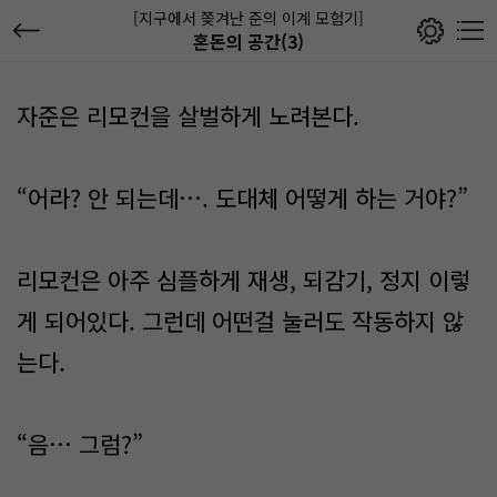
[지구에서 쫒겨난 준의 이계 모험기]
혼돈의 공간(3)
자준은 리모컨을 살벌하게 노려본다.
“어라? 안 되는데…. 도대체 어떻게 하는 거야?”
리모컨은 아주 심플하게 재생, 되감기, 정지 이렇
게 되어있다. 그런데 어떤걸 눌러도 작동하지 않
는다.
“음… 그럼?”