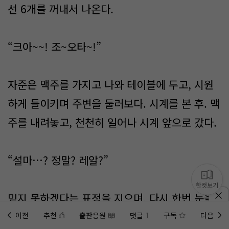
선 6개를 꺼내서 나온다.
“크아~~! 조~오타~!”
자준은 맥주를 가지고 나와 테이블에 두고, 시원
하게 들이키며 주변을 둘러보다. 시계를 본 후. 맥
주를 내려놓고, 천천히 일어나 시계 앞으로 갔다.
“설마…? 정말? 레알?”
한컷보기
믿지 못하겠다는 표정을 지으며, 다시 한번 눈을
비비고 시계를 바라본다.
이전
추천
출판응원
댓글
1
구독
다음
홈에
미노벨 웹
추가하기
미노벨 앱
설치하기