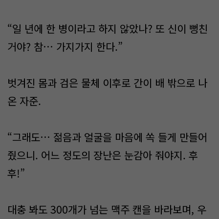
“일 년에 한 병이라고 하지 않았나? 또 신이 뻥친
거야? 참… 가지가지 한다.”
벗겨진 몸과 검은 물체 이후로 간이 배 밖으로 나
온 자준.
“그래도… 젊음과 얼굴을 마음에 쏙 들게 만들어
줬으니. 어느 정도의 장난은 눈감아 줘야지. 후
후!”
대충 봐도 300개가 넘는 맥주 캔을 바라보며, 우