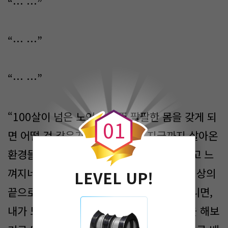
“… …”
“… …”
“… …”
0
“100살이 넘은 노인이 아주 팔팔한 몸을 갖게 되
0
1
면 어떨 것 같은가? 무료하다네. 지금까지 살아온
환경들도…. 재력이나 권력 또한, 부질없다고 느
껴지네. 그래서 나는 모험을 하기로 했지. 세상의
LEVEL UP!
끝으로 가서 이곳이 정말 세상의 끝인지 아니면,
내가 모르는 또 다른 곳 있는지! 나는 모험을 해보