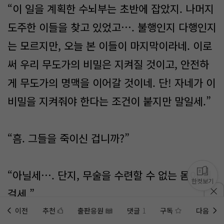
“이 일을 계획한 수뇌부는 초반에 잡았지. 나머지
도주한 이들을 찾고 있었고…. 불행인지 다행인지
는 모르지만, 오늘 본 이들이 마지막이라네. 이로
써 우리 무도가의 비밀은 지켜질 것이고, 안전하
게 무도가의 명맥을 이어갈 것이네. 단! 자네가 이
비밀을 지켜줘야 한다는 조건이 붙지만 말일세.”
“흠. 그들을 죽이신 겁니까?”
“아닐세…. 단지, 무술을 수련할 수 없는 몸이 될
한컷보기
걸세.”
이전
추천
출판응원
댓글
1
구독
다음
홈에
미노벨 웹
추가하기
미노벨 앱
설치하기