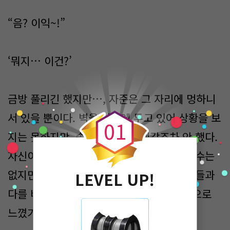
“음? 이익~!”
‘뭐지… 이건?’
0
금방 풀리긴 했지만…, 자준은 그 자리에 멍하니
서 있을 뿐이다. 벽을 사이에 두고 있어 상황을 보
0
1
지는 못하지만, 솔직히 바라볼 생각조차 안 했다.
자신이 이들의 모습을 보게 된다면, 설명할 수는
없지만 정말 저들이 죽게 되고 자신 또한 저들과
LEVEL UP!
다를 바 없는 모습이 되리라는 것을 직감적으로
느꼈기 때문이다.