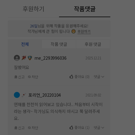
후원하기
작품댓글
26일
님을 위해 작품을 응원해주세요!
작가님에게 큰 힘이 됩니다
후원하기
전체
작품 댓글
후원 댓글
me_2293996036
2025.12.21
잘봤어요
좋아요
(
0
)
댓글
신고
차단
포리언_20220104
2021.09.02
연재를 천천히 읽어보고 있습니다.. 처음부터 시작이
라는 생각~ 작가님도 의식하지 마시고 쭉 달려주세
요.
좋아요
(
1
)
댓글
신고
차단