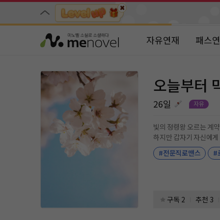
자유연재
패스
오늘부터 
26일
빛의 정령왕 오르는 계약
하지만 갑자기 자신에게 
어 살았다 싶었는데..“
#전문직로맨스
#
아닌가요.?나..정령왕으
구독 2
추천 3