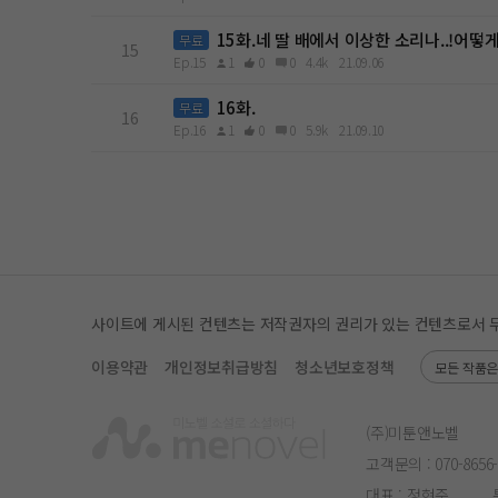
15화.네 딸 배에서 이상한 소리나..!어떻게 
무료
15
Ep.15
1
0
0
4.4k
21.09.06
16화.
무료
16
Ep.16
1
0
0
5.9k
21.09.10
사이트에 게시된 컨텐츠는 저작권자의 권리가 있는 컨텐츠로서 무단 
이용약관
개인정보취급방침
청소년보호정책
모든 작품
(주)미툰앤노벨
고객문의 :
070-8656
대표 : 정현준