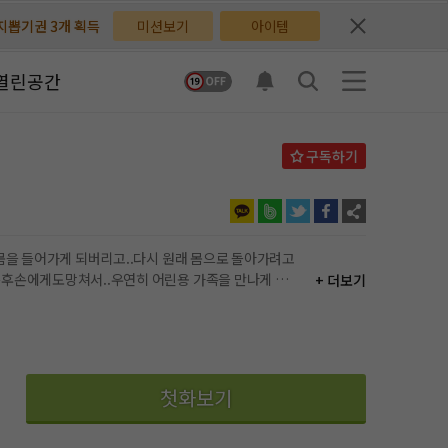
배지뽑기권 3개 획득
배지뽑기권 3개 획득
미션보기
아이템
체험권 3일 획득
체험권 3일 획득
열린공간
지뽑기권 1개 획득
지뽑기권 1개 획득
반뽑기권 2개 획득
반뽑기권 2개 획득
체험권 1일 획득
체험권 1일 획득
무료쿠폰 4개 획득
무료쿠폰 4개 획득
 몸을 들어가게 되버리고..다시 원래 몸으로 돌아가려고
이는후손에게도망쳐서..우연히 어린용 가족을 만나게 되
+ 더보기
님 후원10코인 획득
님 후원10코인 획득
도 집착을하나요..?약하면자식이라도싫어한다고했는데..
어뽑기권 1개 획득
어뽑기권 1개 획득
첫화보기