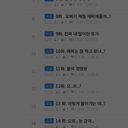
7
Ep.7
2
0
0
4.5k
21.08.19
8화 . 오빠가 재들 때찌해줄까..?
무료
8
Ep.8
2
0
0
4.3k
21.08.20
9화. 진짜 내 딸이란 증거
무료
9
Ep.9
2
0
0
5.1k
21.08.21
10화. 때찌는 잘 하고 왔냐..?
무료
10
Ep.10
2
0
0
4.3k
21.08.24
11화. 물의 정령왕
무료
11
Ep.11
1
0
0
4.1k
21.08.28
12화. 오..르..?
무료
12
Ep.12
1
0
0
5.6k
21.09.01
13 화. 어떻게 돌아가는 데..?
무료
13
Ep.13
1
0
0
4.9k
21.09.02
14 화. 오르.. 눈 감아..
무료
14
Ep.14
1
0
0
4.4k
21.09.03