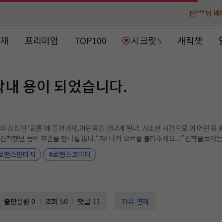
천***님 
천***님 
메**님
메**님
노벨패스
노벨패스
연재
프리미엄
TOP100
시크릿
캐릭챗
주*님 배
주*님 배
주**님 일
주**님 일
막내 용이 되었습니다.
베**님
베**님
노벨패스
노벨패스
레*님 
레*님 
의 상징인 ‘원홀’에 들어가자,어린용을 만나게 된다. 사소한 사건으로 이 어린 용
집착했던 놈의 후손을 만나질 않나.“자! 나의 오르를 불러주세요..!”집착을보
갈***
갈***
우리막내”“메레니오빠가재들 때찌해 줄까?”“메레니놀자..!”“..놀자..!”..용들
로맨스판타지
#로맨스코미디
로 돌아갈 수 있기는 한 거야?#육아물#일상물
인*님 레
인*님 레
출판응원
0
조회 50
댓글 11
자유 연재