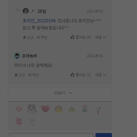
26일
2021.09.03
포리언_20220104
감사합니다 포리언님~^^
믿고 쭉 달려보겠습니다^^
좋아요
(
0
)
댓글
신고
차단
꼬마농부
2021.09.01
아이가 너무 깜찍해요!
좋아요
(
1
)
댓글
신고
차단
더보기