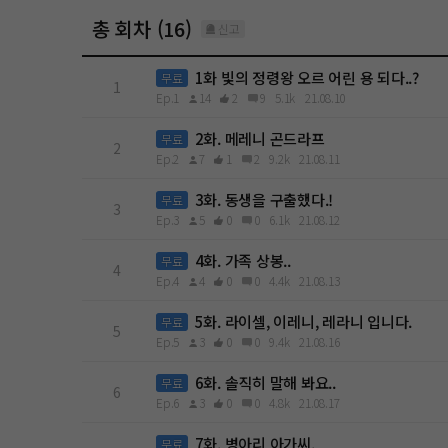
총 회차 (16)
신고
1화 빛의 정령왕 오르 어린 용 되다..?
무료
1
Ep.1
14
2
9
5.1k
21.08.10
2화. 메레니 곤드라프
무료
2
Ep.2
7
1
2
9.2k
21.08.11
3화. 동생을 구출했다.!
무료
3
Ep.3
5
0
0
6.1k
21.08.12
4화. 가족 상봉..
무료
4
Ep.4
4
0
0
4.4k
21.08.13
5화. 라이셀, 이레니, 레라니 입니다.
무료
5
Ep.5
3
0
0
9.4k
21.08.16
6화. 솔직히 말해 봐요..
무료
6
Ep.6
3
0
0
4.8k
21.08.17
7화. 병아리 아가씨.
무료