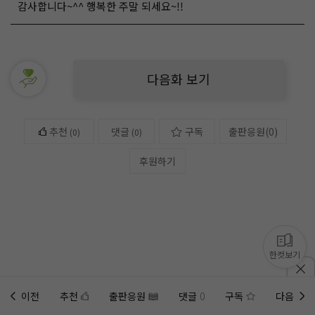
감사합니다~^^ 행복한 주말 되세요~!!
다음화 보기
추천
댓글
구독
출판응원
(
0
)
(
0
)
(0)
후원하기
한컷보기
이전
추천
출판응원
댓글
0
구독
다음
홈에
미노벨 웹
추가하기
미노벨 앱
설치하기