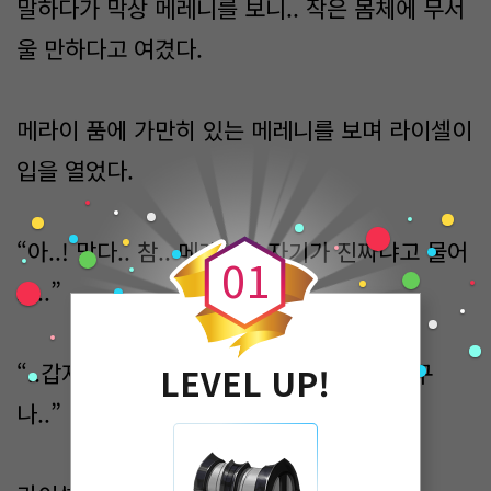
말하다가 막상 메레니를 보니.. 작은 몸체에 무서
울 만하다고 여겼다.
메라이 품에 가만히 있는 메레니를 보며 라이셀이
입을 열었다.
0
“아..! 맞다.. 참.. 메레니가 자기가 진짜냐고 물어
0
1
요..”
“..갑자기..는 아닐테고.. 누가 그런 말을 했구
LEVEL UP!
나..”