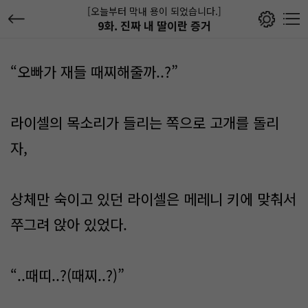
[오늘부터 막내 용이 되었습니다.]
9화. 진짜 내 딸이란 증거
“오빠가 재들 때찌해줄까..?”
라이셀의 목소리가 들리는 쪽으로 고개를 돌리
자,
상체만 숙이고 있던 라이셀은 메레니 키에 맞춰서
쭈그려 앉아 있었다.
“..때띠..?(때찌..?)”