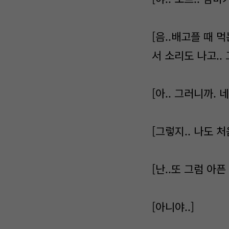
[음..배고플 때 
서 소리도 나고..
[아.. 그러니까. 
[그렇지.. 나도 
[난..또 그럼 아픈
[아니야..]