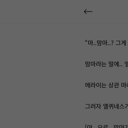
“마..맘마..? 그게
맘마라는 말에..
메라이는 상관 마
그러자 엘퀴네스가
[야.. 오르.. 맘마