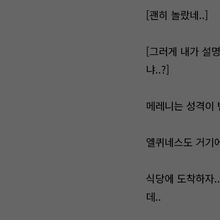
[괜히 놀랐네..]
[그러게 내가 설명
냐..?]
메레니는 성격이 
엘퀴네스도 거기에
식당에 도착하자.
데..