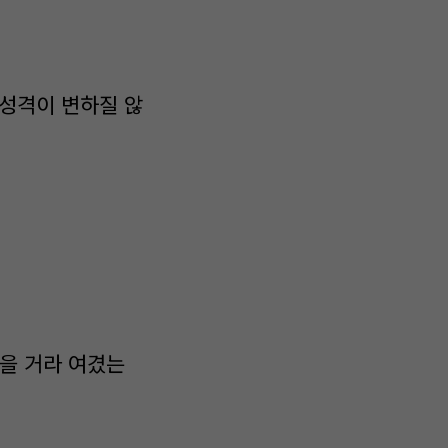
. 성격이 변하질 않
있을 거라 여겼는