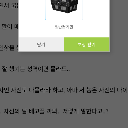
면서 굶은 뒤에 올거냐며 타박을 하였다.
저 말이 메레니를 위한 말인 것 같아..
일반뽑기권
닫기
보상 받기
인상을 썼다.
 잘 챙기는 성격이면 몰라도..
자인 자신도 나몰라라 하고, 아마 저 놈은 자신의 나이
. 자신의 딸 배고플 까봐.. 저렇게 말한다고..?