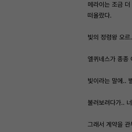
메라이는 조금 더
떠올랐다.
빛의 정령왕 오르.
엘퀴네스가 종종 
빛이라는 말에..
불러보려다가.. 너
그래서 계약을 관