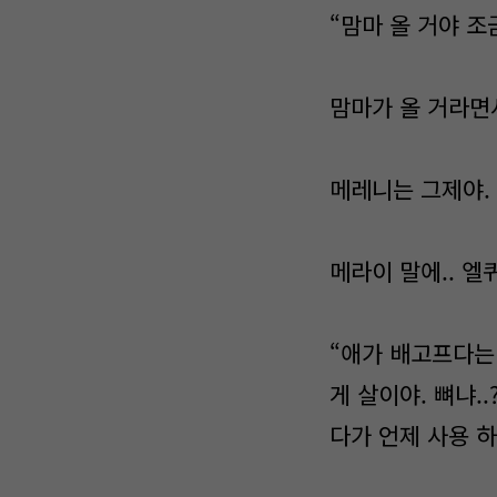
“맘마 올 거야 조
맘마가 올 거라면
메레니는 그제야. 
메라이 말에.. 엘
“애가 배고프다는 데
게 살이야. 뼈냐..
다가 언제 사용 하게