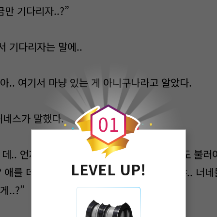
금만 기다리자..?”
서 기다리자는 말에..
아.. 여기서 마냥 있는 게 아니구나라고 알았다.
0
0
1
퀴네스가 말했다.
.. 언제 오는데..? 굶어죽은 뒤에..? 누구라도 불러야지
LEVEL UP!
? 애를 데리고 왔으면.. 잘 먹여야 할 거 아니야.. 너
..?”