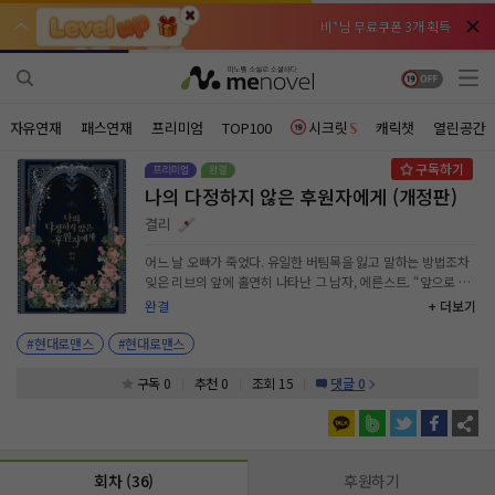
비*님 무료쿠폰 3개 획득
비*님 무료쿠폰 3개 획득
천***님 배지뽑기권 3개 획득
천***님 배지뽑기권 3개 획득
메**님
메**님
체험권 3일 획득
체험권 3일 획득
노벨패스
노벨패스
자유연재
패스연재
프리미엄
TOP100
시크릿
캐릭챗
열린공간
주*님 배지뽑기권 1개 획득
주*님 배지뽑기권 1개 획득
나의 다정하지 않은 후원자에게 (개정판)
주**님 일반뽑기권 2개 획득
주**님 일반뽑기권 2개 획득
결리
베**님
베**님
체험권 1일 획득
체험권 1일 획득
노벨패스
노벨패스
어느 날 오빠가 죽었다. 유일한 버팀목을 잃고 말하는 방법조차
잊은 리브의 앞에 홀연히 나타난 그 남자, 에른스트. “앞으로 내
레*님 무료쿠폰 4개 획득
레*님 무료쿠폰 4개 획득
가 너를 돌볼 거야. 그러니 우리 집으로 가자.” 자상한 손길과 따
완결
+ 더보기
뜻한 위로. 넓은 집, 책으로 빼곡한 서재. 에른스트의 권위 아래
갈***님 후원10코인 획득
갈***님 후원10코인 획득
모든 게 리브의 것이 되었다. 단 한 가지, 진실을 제외하고는. “만
#현대로맨스
#현대로맨스
만치 않네. 그래 봐야 어차피 내게로 오게 될 텐데.” “에른스
인*님 레어뽑기권 1개 획득
인*님 레어뽑기권 1개 획득
트…….” “돌아갈 시간이야, 리브.” 어둠 속에서 붙잡은 이 손을
구독 0
추천 0
조회 15
댓글 0
믿을 수 있을까? 안락해 보이는 일상 속에 한 가닥 미스터리를
품은, <나의 다정하지 않은 후원자에게>. <작품 키워드> 서양
풍, 가상시대물, 동거, 소유욕/독점욕/질투, 능글남, 오만남, 능력
남, 계략남, 사이다남, 카리스마남, 직진녀, 짝사랑녀, 상처녀, 여
회차 (36)
후원하기
주중심