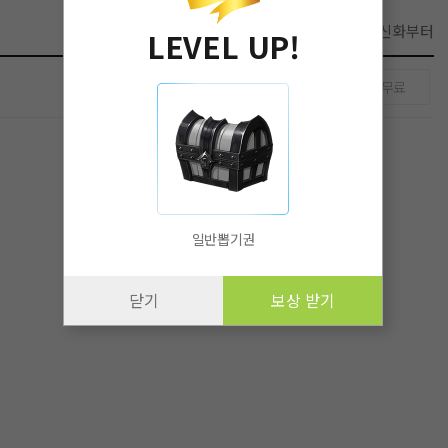
첫화부터
최신화부터
LEVEL UP!
무료
일반뽑기권
닫기
보상 받기