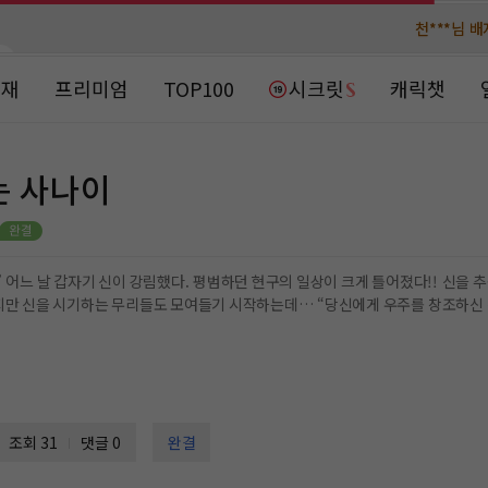
천***님 
천***님 
메**님
메**님
노벨패스
노벨패스
연재
프리미엄
TOP100
시크릿
캐릭챗
주*님 배
주*님 배
주**님 일
주**님 일
는 사나이
베**님
베**님
노벨패스
노벨패스
레*님 
레*님 
을 창조
한 신에게 경배했다. 하지만 신을 시기하는 무리들도 모여들기 시작하는
갈***
갈***
인*님 레
인*님 레
조회 31
댓글 0
완결