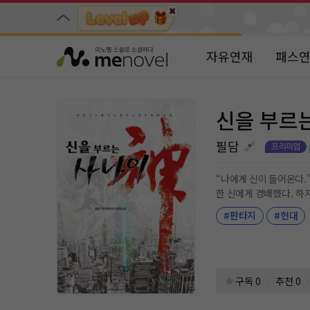
자유연재
패스
신을 부르
필담
“나에게 신이 들어온다.” 어느 날 갑자기 신이 강림했다. 평범하던 현구의 일상이 크게 틀어졌다!! 신을 추종하는 무리들이 모여들고, 세상 만물이 세상
#판타지
#현대
구독 0
추천 0