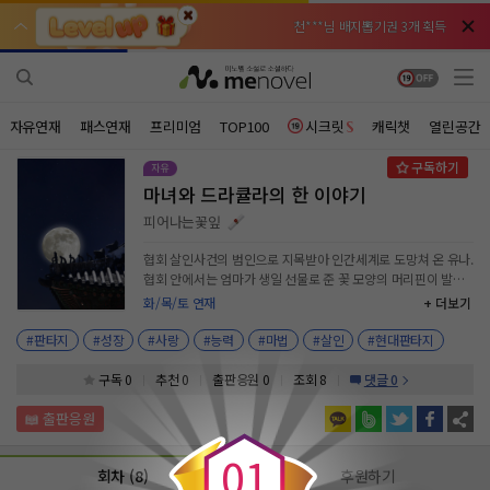
천***님 배지뽑기권 3개 획득
천***님 배지뽑기권 3개 획득
메**님
메**님
체험권 3일 획득
체험권 3일 획득
노벨패스
노벨패스
주*님 배지뽑기권 1개 획득
주*님 배지뽑기권 1개 획득
자유연재
패스연재
프리미엄
TOP100
시크릿
캐릭챗
열린공간
주**님 일반뽑기권 2개 획득
주**님 일반뽑기권 2개 획득
마녀와 드라큘라의 한 이야기
베**님
베**님
체험권 1일 획득
체험권 1일 획득
노벨패스
노벨패스
피어나는꽃잎
레*님 무료쿠폰 4개 획득
레*님 무료쿠폰 4개 획득
협회 살인사건의 범인으로 지목받아 인간세계로 도망쳐 온 유나.
협회 안에서는 엄마가 생일 선물로 준 꽃 모양의 머리핀이 발견
갈***님 후원10코인 획득
갈***님 후원10코인 획득
됐다고 한다. 억울한 유나는 자신이 직접 범인을 찾아 나서게 되
화/목/토 연재
+ 더보기
고, 파헤칠수록 마계에 숨겨져 있는 비밀을 마주하게 되는데…
인*님 레어뽑기권 1개 획득
인*님 레어뽑기권 1개 획득
#판타지
#성장
#사랑
#능력
#마법
#살인
#현대판타지
구독 0
추천 0
출판응원
0
조회 8
댓글 0
0
0
1
회차 (8)
후원하기