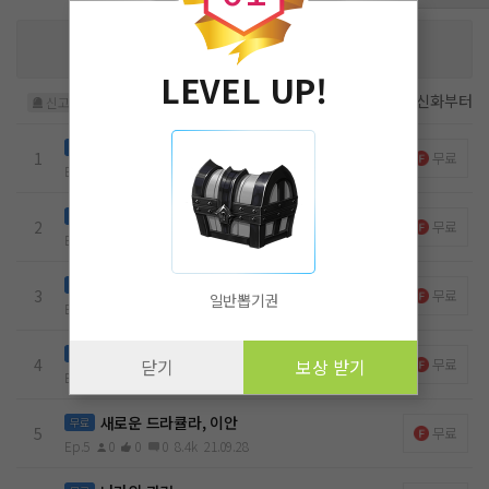
피어나는꽃잎
님을 위해 작품을 응원해주세요!
작가님에게 큰 힘이 됩니다
후원하기
LEVEL UP!
첫화부터
최신화부터
신고
협회 살인사건
무료
1
무료
Ep.1
5
0
0
6.2k
21.09.16
드라큘라와의 만남
무료
2
무료
Ep.2
2
0
0
5.8k
21.09.19
샤이라와의 만남
무료
3
무료
일반뽑기권
Ep.3
1
0
0
8.1k
21.09.21
인간세계
무료
4
무료
닫기
보상 받기
Ep.4
0
0
0
7.3k
21.09.23
새로운 드라큘라, 이안
무료
5
무료
Ep.5
0
0
0
8.4k
21.09.28