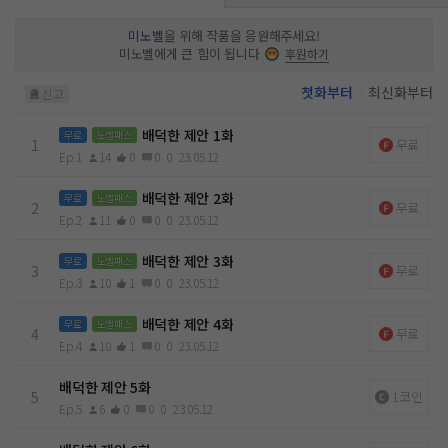
희는 자신이 죽임을 당하기 일 년 전으로 돌아가 있다. 채희는 제
운명을 바꾸기로 결심한다. 자신의 이복 오빠인 황현호에게 배덕
미노벨
을 위해 작품을 응원해주세요!
한 제안을 해서라도. “나와 결혼해요. 그럼 내가 그 회사 당신 발
미노벨에게 큰 힘이 됩니다
후원하기
아래에 가져다줄게요. 기한은 일 년이에요. 그 후엔 이혼해요.”
이 남자의 힘을 녹일 거야. 이 남자를 녹여서 갑옷을 만들겠어.
첫화부터
최신화부터
신고
그 갑옷을 입고 나는 반드시 이 싸움에서 이길 거야. 두고 봐. 다
시는 남자에게 이용당해서 소중한 것들을 잃지 않아. “참으로 배
덕한 제안인데….” 하지만 이 남자의 등에 올라타서 과연 버틸
배덕한 제안 1화
무료
노벨패스
1
무료
수 있을까? 목줄을… 잡을 수 있을까?
Ep.1
14
0
0
0
23.05.12
배덕한 제안 2화
무료
노벨패스
2
무료
Ep.2
11
0
0
0
23.05.12
배덕한 제안 3화
무료
노벨패스
3
무료
Ep.3
10
1
0
0
23.05.12
배덕한 제안 4화
무료
노벨패스
4
무료
Ep.4
10
1
0
0
23.05.12
배덕한 제안 5화
5
1코인
Ep.5
6
0
0
0
23.05.12