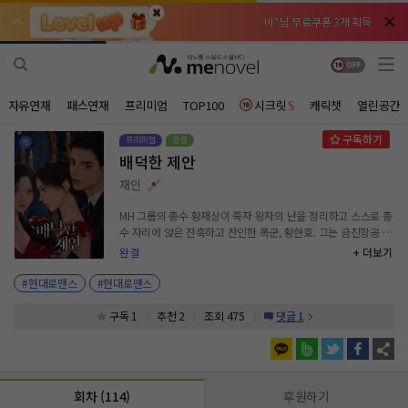
비*님 무료쿠폰 3개 획득
비*님 무료쿠폰 3개 획득
천***님 배지뽑기권 3개 획득
천***님 배지뽑기권 3개 획득
메**님
메**님
체험권 3일 획득
체험권 3일 획득
노벨패스
노벨패스
자유연재
패스연재
프리미엄
TOP100
시크릿
캐릭챗
열린공간
주*님 배지뽑기권 1개 획득
주*님 배지뽑기권 1개 획득
배덕한 제안
주**님 일반뽑기권 2개 획득
주**님 일반뽑기권 2개 획득
재인
베**님
베**님
체험권 1일 획득
체험권 1일 획득
노벨패스
노벨패스
MH 그룹의 총수 황재상이 죽자 왕자의 난을 정리하고 스스로 총
수 자리에 앉은 잔혹하고 잔인한 폭군, 황현호. 그는 금진항공 인
레*님 무료쿠폰 4개 획득
레*님 무료쿠폰 4개 획득
수를 위해 아버지의 숨겨진 사생아인 채희를 찾아간다. “넌 금진
완결
+ 더보기
항공사를 되찾는데 일조해야 해. 네 어미를 내 아비가 가장 총애
갈***님 후원10코인 획득
갈***님 후원10코인 획득
했으니까 말이야.” 현호의 명으로 채희는 금진항공 외아들과 결
#현대로맨스
#현대로맨스
혼하지만, 남편과 그의 내연녀의 계략에 휘말려 아동 납치범이라
인*님 레어뽑기권 1개 획득
인*님 레어뽑기권 1개 획득
는 억울한 누명을 쓴다. “도와줘요. 나 정말….” “내가 왜 그래야
구독 1
추천 2
조회 475
댓글 1
하지?” “다시 돌려놓을게요. 그러니까.” “3조야.” “네?” “금진
항공사를 놓쳐서 내가 놓친 금액. 넌 내게 3조의 가치가 있나? 아
니, 넌 내게 3조는커녕 3원의 가치도 없어.” 유일한 동아줄이던
현호마저 냉랭하게 외면한 그날, 채희는 의문의 살해를 당한다.
회차 (114)
후원하기
“이, 이게 뭐야? 내가 왜 여기에 있지?” 그러나 다시 눈을 뜬 채