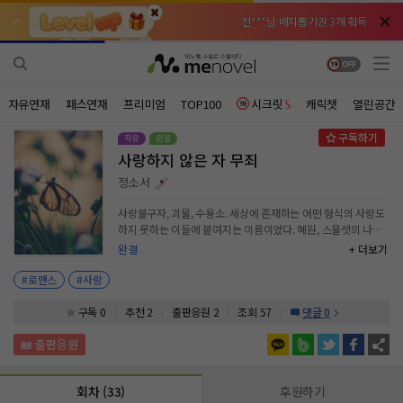
천***님 배지뽑기권 3개 획득
천***님 배지뽑기권 3개 획득
메**님
메**님
체험권 3일 획득
체험권 3일 획득
노벨패스
노벨패스
주*님 배지뽑기권 1개 획득
주*님 배지뽑기권 1개 획득
자유연재
패스연재
프리미엄
TOP100
시크릿
캐릭챗
열린공간
주**님 일반뽑기권 2개 획득
주**님 일반뽑기권 2개 획득
사랑하지 않은 자 무죄
베**님
베**님
체험권 1일 획득
체험권 1일 획득
노벨패스
노벨패스
정소서
레*님 무료쿠폰 4개 획득
레*님 무료쿠폰 4개 획득
사랑불구자, 괴물, 수용소. 세상에 존재하는 어떤 형식의 사랑도
하지 못하는 이들에 붙여지는 이름이었다. 혜원, 스물셋의 나이
갈***님 후원10코인 획득
갈***님 후원10코인 획득
에 희망사랑병원에 스스로 발을 내디딘 그녀는 분명 그들과는 달
완결
+ 더보기
랐다. 그녀는 어떤 사랑도 하지 못하는 괴물이 아니었다. 그녀는
인*님 레어뽑기권 1개 획득
인*님 레어뽑기권 1개 획득
그녀의 가족들을, 친구들을 사랑했다. 그녀가 충족해내지 못한
#로맨스
#사랑
사랑은 단지 이성 간의 사랑이었을 뿐이었다. 그녀는 단지 모두
의 걱정을 사는 감독대상자일뿐이었다. 그렇게 사랑이라는 감정
구독 0
추천 2
출판응원
2
조회 57
댓글 0
앞에서 방황하던 혜원은 강민기라는 사람을 만나게 된다. 그녀와
는 너무나도 다른 괴물이 되기까지 얼마남지 않은 그를.
회차 (33)
후원하기