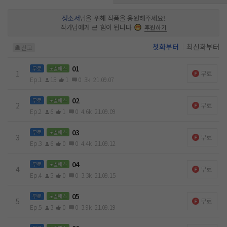
정소서
님을 위해 작품을 응원해주세요!
작가님에게 큰 힘이 됩니다
후원하기
첫화부터
최신화부터
신고
01
무료
노벨패스
1
무료
Ep.1
15
1
0
3k
21.09.07
02
무료
노벨패스
2
무료
Ep.2
6
1
0
4.6k
21.09.09
03
무료
노벨패스
3
무료
Ep.3
6
0
0
4.4k
21.09.12
04
무료
노벨패스
4
무료
Ep.4
5
0
0
3.3k
21.09.15
05
무료
노벨패스
5
무료
Ep.5
3
0
0
3.9k
21.09.19