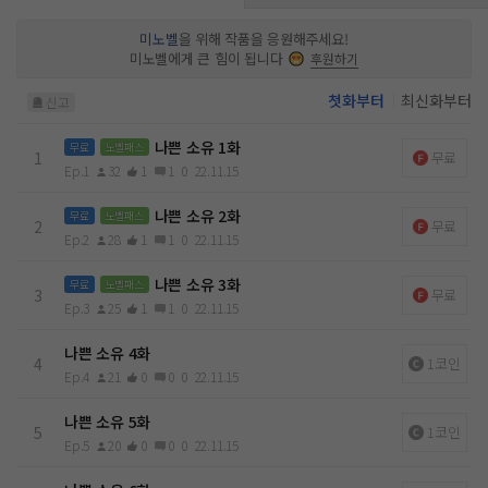
미노벨
을 위해 작품을 응원해주세요!
미노벨에게 큰 힘이 됩니다
후원하기
첫화부터
최신화부터
신고
나쁜 소유 1화
무료
노벨패스
1
무료
Ep.1
32
1
1
0
22.11.15
나쁜 소유 2화
무료
노벨패스
2
무료
Ep.2
28
1
1
0
22.11.15
나쁜 소유 3화
무료
노벨패스
3
무료
Ep.3
25
1
1
0
22.11.15
나쁜 소유 4화
4
1코인
Ep.4
21
0
0
0
22.11.15
나쁜 소유 5화
5
1코인
Ep.5
20
0
0
0
22.11.15