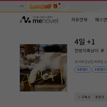
자유연재
패스
4일 +1
천방지축냥이
과거에 만났던 독특한 
#로맨스
#로맨스
구독 0
추천 0