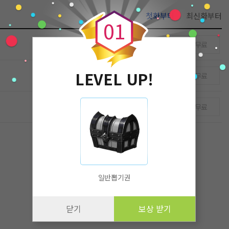
0
첫화부터
최신화부터
0
1
무료
LEVEL UP!
무료
무료
일반뽑기권
닫기
보상 받기