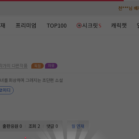
천***님 
천***님 
메**님
메**님
노벨패스
노벨패스
연재
프리미엄
TOP100
시크릿
캐릭챗
주*님 배
주*님 배
주**님 일
주**님 일
베**님
베**님
노벨패스
노벨패스
작가의 다른작품
레*님 
레*님 
소녀를 회상하며 그려지는 초단편 소설
코미디
갈***
갈***
인*님 레
인*님 레
출판응원
0
조회 2
댓글 0
월 연재