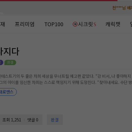
천***님 
천***님 
메**님
메**님
노벨패스
노벨패스
연재
프리미엄
TOP100
시크릿
캐릭챗
주*님 배
주*님 배
주**님 일
주**님 일
라지다
베**님
베**님
노벨패스
노벨패스
레*님 
레*님 
 세상을 무너트릴 예고편 같았다. “강 비서, 나 좋아하지 마.” “…….” “책임 못 지니까.” 차희의 감정에 책임질
갈***
갈***
 지독했으며 집요했다.
대로맨스
인*님 레
인*님 레
조회 1,251
댓글 0
완결