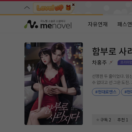
자유연재
패스
함부로 사
차홍주
선명한 두 줄이었다. 임신테스트기의 두 줄은 차희
수 없다고 선 그은 도진. 그의 아이를 임신한 차희는 스스로 책임지기 위해 도망친다. “찾아내세요. 수단 방법 가리지 말고.” 벗어날 수 있을 거라 여겼던 그의 손
아귀는 생각보다 넓었고
#현대로맨스
#현
구독 2
추천 1