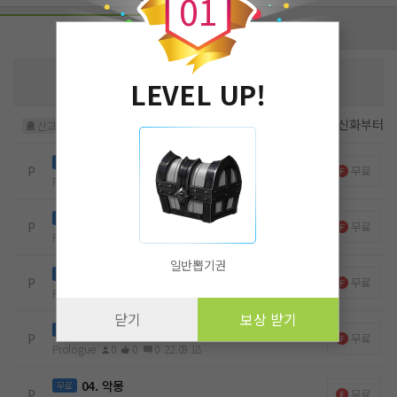
0
1
회차 (8)
후원하기
휴13
님을 위해 작품을 응원해주세요!
LEVEL UP!
작가님에게 큰 힘이 됩니다
후원하기
첫화부터
최신화부터
신고
플롤로그
무료
P
무료
Prologue
2
0
0
22.09.17
01. 대공가 몰살 의뢰(1)
무료
P
무료
Prologue
1
0
0
22.09.16
일반뽑기권
02. 대공가 몰살 의뢰 (2)
무료
P
무료
Prologue
0
0
0
22.09.17
닫기
보상 받기
03. 대공가 몰살 의뢰 (3)
무료
P
무료
Prologue
0
0
0
22.09.18
04. 악몽
무료
P
무료