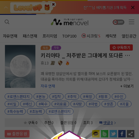
천***님 배지뽑기권 3개 획득
천***님 배지뽑기권 3개 획득
메**님
메**님
체험권 3일 획득
체험권 3일 획득
노벨패스
노벨패스
주*님 배지뽑기권 1개 획득
주*님 배지뽑기권 1개 획득
자유연재
패스연재
프리미엄
TOP100
시크릿
캐릭챗
열린공간
주**님 일반뽑기권 2개 획득
주**님 일반뽑기권 2개 획득
키리아타 _ 저주받은 그대에게 또다른 저주를
베**님
베**님
체험권 1일 획득
체험권 1일 획득
노벨패스
노벨패스
휴13
레*님 무료쿠폰 4개 획득
레*님 무료쿠폰 4개 획득
꽤 유명한 암살단에서 밥 벌이를 하며 보스의 오른팔이 된 엘린.
대공을 죽이라는 의뢰를 위해 대공저에 갔다가 정체모를 남자에
갈***님 후원10코인 획득
갈***님 후원10코인 획득
게 붙잡혀 버렸다. 그런데 그녀가 대공의 친딸이라고?! 그녀가
자유 연재
+ 더보기
대공가에 입적하고 난 후 벌어지는 다사다난한 사고와 함정 속에
인*님 레어뽑기권 1개 획득
인*님 레어뽑기권 1개 획득
서 점점 서로에게 믿음을 주고 힘이 되어준다. 그러다 결국. 그녀
#로맨스판타지
#본능
#집착
#추억
#욕망
#황후
#수인
의 그녀의 비밀이 드러나게 되는데....... ...... 어두운 밤을 환히 빛
#비밀
#배신
#복수
#외로움
#사랑
#마법
#생존
#괴물
추는 하얀 달빛 아래서 그는 그녀에게 말했다. "드디어 모든게
#특수능력
#초능력
#로맨스판타지
끝났네?" "응. 그리고 내 인생은 지금부터가 시작이야." 갈빛을
받아 더 반짝거리는 그녀의 푸른 눈과 은회빛 머리카락. "그럼
0
구독 0
추천 0
출판응원
0
조회 3
댓글 0
이제부터는 내가 충성을 맹세해야 겠네. 나의 황제폐하."