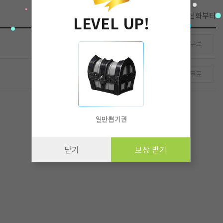
첫화부터
최신화부터
LEVEL UP!
무료
무료
일반뽑기권
닫기
보상 받기