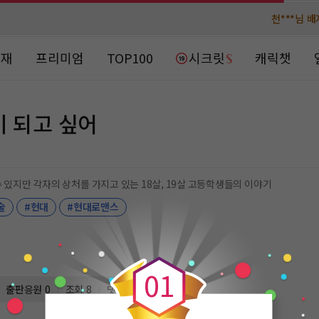
천***님 
천***님 
메**님
메**님
노벨패스
노벨패스
연재
프리미엄
TOP100
시크릿
캐릭챗
주*님 배
주*님 배
주**님 일
주**님 일
이 되고 싶어
베**님
베**님
노벨패스
노벨패스
레*님 
레*님 
수 있지만 각자의 상처를 가지고 있는 18살, 19살 고등학생들의 이야기
술
#현대
#현대로맨스
갈***
갈***
0
인*님 레
인*님 레
0
1
출판응원
0
조회 8
댓글 0
금 연재