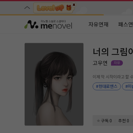
자유연재
패스
너의 그림
고우연
이제 막 시작이라고 할 
#현대로맨스
#미
구독 0
추천 0