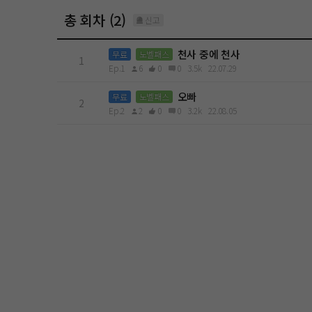
총 회차 (2)
신고
천사 중에 천사
무료
노벨패스
1
Ep.1
6
0
0
3.5k
22.07.29
오빠
무료
노벨패스
2
Ep.2
2
0
0
3.2k
22.08.05