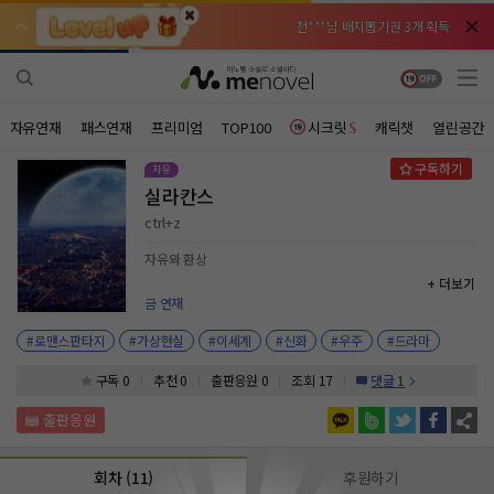
천***님 배지뽑기권 3개 획득
천***님 배지뽑기권 3개 획득
메**님
메**님
체험권 3일 획득
체험권 3일 획득
노벨패스
노벨패스
주*님 배지뽑기권 1개 획득
주*님 배지뽑기권 1개 획득
자유연재
패스연재
프리미엄
TOP100
시크릿
캐릭챗
열린공간
주**님 일반뽑기권 2개 획득
주**님 일반뽑기권 2개 획득
실라칸스
베**님
베**님
체험권 1일 획득
체험권 1일 획득
노벨패스
노벨패스
ctrl+z
레*님 무료쿠폰 4개 획득
레*님 무료쿠폰 4개 획득
자유와 환상
+ 더보기
갈***님 후원10코인 획득
갈***님 후원10코인 획득
금 연재
인*님 레어뽑기권 1개 획득
인*님 레어뽑기권 1개 획득
#로맨스판타지
#가상현실
#이세계
#신화
#우주
#드라마
구독 0
추천 0
출판응원
0
조회 17
댓글 1
회차 (11)
후원하기