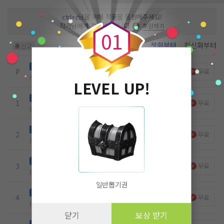
0
ctrl+z
님을 위해 작품을 응원해주세요!
작가님에게 큰 힘이 됩니다
후원하기
0
1
첫화부터
최신화부터
신고
실라칸스 프롤로그
무료
P
무료
Prologue
7
0
0
22.07.15
LEVEL UP!
바다향기
무료
노벨패스
1
무료
Ep.1
5
0
1
14.6k
22.08.19
그녀와 나는 0에 가깝다.
무료
노벨패스
2
무료
Ep.2
1
0
0
10.3k
22.09.02
처음 있는 일
무료
노벨패스
3
무료
Ep.3
1
0
0
6.4k
22.09.30
일반뽑기권
사실과 꿈
무료
노벨패스
4
무료
Ep.4
2
0
0
13k
22.10.07
닫기
보상 받기
마지막으로 있는 일 1
무료
노벨패스