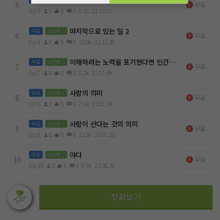
5
무료
Ep.5
0
0
0
8.2k
22.10.21
마지막으로 있는 일 2
무료
노벨패스
6
무료
Ep.6
0
0
0
10.8k
22.10.28
이해하려는 노력을 포기한다면 인간은 존재할 가치가 없다.
무료
노벨패스
7
무료
Ep.7
0
0
0
8.2k
22.12.09
사람의 의미
무료
노벨패스
8
무료
Ep.8
1
0
0
7.8k
23.02.24
사람이 산다는 것의 의미
무료
노벨패스
9
무료
Ep.9
0
0
0
12.2k
23.07.18
야다
무료
노벨패스
10
무료
Ep.10
0
0
0
9.7k
23.08.30
첫화보기